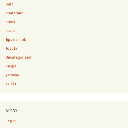
part
sparepart
sport
suzuki
tips dan trik
toyota
Uncategorized
vespa
yamaha
zx 25 r
Meta
Log in