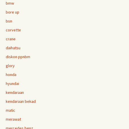
bmw
bore up
bsn
corvette
crane
daihatsu
diskon ppnbm
glory
honda
hyundai
kendaraan
kendaraan bekad
matic
merawat
mercedes benz