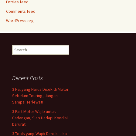
Entries feed
Comments feed
WordPress.org
Search
for:
Recent Posts
3 Hal yang Harus Dicek di Motor
Sebelum Touring, Jangan
Sampai Terlewat!
3 Part Motor Wajib untuk
Cadangan, Siap Hadapi Kondisi
Darurat
3 Tools yang Wajib Dimiliki Jika