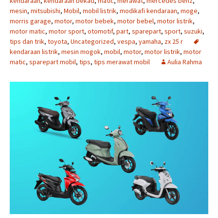
kendaraan
,
kendaraan bekad
,
matic
,
merawat
,
mercedes benz
,
mesin
,
mitsubishi
,
Mobil
,
mobil listrik
,
modikafi kendaraan
,
moge
,
morris garage
,
motor
,
motor bebek
,
motor bebel
,
motor listrik
,
motor matic
,
motor sport
,
otomotif
,
part
,
sparepart
,
sport
,
suzuki
,
tips dan trik
,
toyota
,
Uncategorized
,
vespa
,
yamaha
,
zx 25 r
kendaraan listrik
,
mesin mogok
,
mobil
,
motor
,
motor listrik
,
motor
matic
,
sparepart mobil
,
tips
,
tips merawat mobil
Aulia Rahma