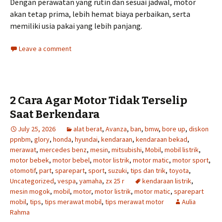
Dengan perawatan yang rutin dan sesuai jadwal, motor
akan tetap prima, lebih hemat biaya perbaikan, serta
memiliki usia pakai yang lebih panjang.
Leave a comment
2 Cara Agar Motor Tidak Terselip
Saat Berkendara
July 25, 2026
alat berat
,
Avanza
,
ban
,
bmw
,
bore up
,
diskon
ppnbm
,
glory
,
honda
,
hyundai
,
kendaraan
,
kendaraan bekad
,
merawat
,
mercedes benz
,
mesin
,
mitsubishi
,
Mobil
,
mobil listrik
,
motor bebek
,
motor bebel
,
motor listrik
,
motor matic
,
motor sport
,
otomotif
,
part
,
sparepart
,
sport
,
suzuki
,
tips dan trik
,
toyota
,
Uncategorized
,
vespa
,
yamaha
,
zx 25 r
kendaraan listrik
,
mesin mogok
,
mobil
,
motor
,
motor listrik
,
motor matic
,
sparepart
mobil
,
tips
,
tips merawat mobil
,
tips merawat motor
Aulia
Rahma