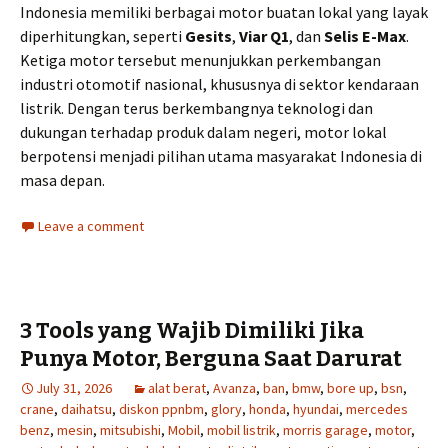
Indonesia memiliki berbagai motor buatan lokal yang layak
diperhitungkan, seperti
Gesits
,
Viar Q1
, dan
Selis E-Max
.
Ketiga motor tersebut menunjukkan perkembangan
industri otomotif nasional, khususnya di sektor kendaraan
listrik. Dengan terus berkembangnya teknologi dan
dukungan terhadap produk dalam negeri, motor lokal
berpotensi menjadi pilihan utama masyarakat Indonesia di
masa depan.
Leave a comment
3 Tools yang Wajib Dimiliki Jika
Punya Motor, Berguna Saat Darurat
July 31, 2026
alat berat
,
Avanza
,
ban
,
bmw
,
bore up
,
bsn
,
crane
,
daihatsu
,
diskon ppnbm
,
glory
,
honda
,
hyundai
,
mercedes
benz
,
mesin
,
mitsubishi
,
Mobil
,
mobil listrik
,
morris garage
,
motor
,