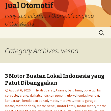
Jual Otomotif
Penyedia Informasi Otomotif Lengkap
Untuk Kamu
Skip
Search
to
for:
content
Category Archives: vespa
3 Motor Buatan Lokal Indonesia yang
Patut Dibanggakan
August 6, 2026
alat berat
,
Avanza
,
ban
,
bmw
,
bore up
,
bsn
,
corvette
,
crane
,
daihatsu
,
diskon ppnbm
,
glory
,
honda
,
hyundai
,
kendaraan
,
kendaraan bekad
,
matic
,
merawat
,
morris garage
,
motor
,
motor bebek
,
motor bebel
,
motor listrik
,
motor matic
,
motor