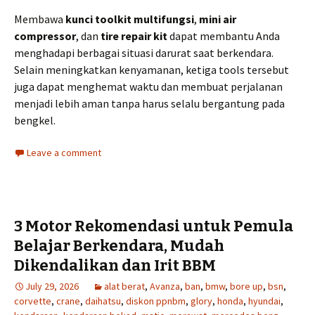
Membawa
kunci toolkit multifungsi
,
mini air
compressor
, dan
tire repair kit
dapat membantu Anda
menghadapi berbagai situasi darurat saat berkendara.
Selain meningkatkan kenyamanan, ketiga tools tersebut
juga dapat menghemat waktu dan membuat perjalanan
menjadi lebih aman tanpa harus selalu bergantung pada
bengkel.
Leave a comment
3 Motor Rekomendasi untuk Pemula
Belajar Berkendara, Mudah
Dikendalikan dan Irit BBM
July 29, 2026
alat berat
,
Avanza
,
ban
,
bmw
,
bore up
,
bsn
,
corvette
,
crane
,
daihatsu
,
diskon ppnbm
,
glory
,
honda
,
hyundai
,