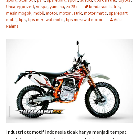
sport
,
otomotif
,
part
,
sparepart
,
sport
,
suzuki
,
tips dan trik
,
toyota
,
Uncategorized
,
vespa
,
yamaha
,
zx 25 r
kendaraan listrik
,
mesin mogok
,
mobil
,
motor
,
motor listrik
,
motor matic
,
sparepart
mobil
,
tips
,
tips merawat mobil
,
tips merawat motor
Aulia
Rahma
Industri otomotif Indonesia tidak hanya menjadi tempat