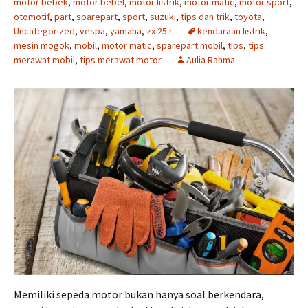
motor bebek
,
motor bebel
,
motor listrik
,
motor matic
,
motor sport
,
otomotif
,
part
,
sparepart
,
sport
,
suzuki
,
tips dan trik
,
toyota
,
Uncategorized
,
vespa
,
yamaha
,
zx 25 r
kendaraan listrik
,
mesin mogok
,
mobil
,
motor matic
,
sparepart mobil
,
tips
,
tips
merawat mobil
,
tips merawat motor
Aulia Rahma
Memiliki sepeda motor bukan hanya soal berkendara,