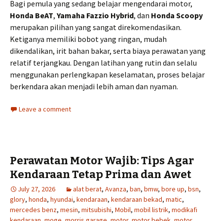
Bagi pemula yang sedang belajar mengendarai motor,
Honda BeAT
,
Yamaha Fazzio Hybrid
, dan
Honda Scoopy
merupakan pilihan yang sangat direkomendasikan.
Ketiganya memiliki bobot yang ringan, mudah
dikendalikan, irit bahan bakar, serta biaya perawatan yang
relatif terjangkau. Dengan latihan yang rutin dan selalu
menggunakan perlengkapan keselamatan, proses belajar
berkendara akan menjadi lebih aman dan nyaman.
Leave a comment
Perawatan Motor Wajib: Tips Agar
Kendaraan Tetap Prima dan Awet
July 27, 2026
alat berat
,
Avanza
,
ban
,
bmw
,
bore up
,
bsn
,
glory
,
honda
,
hyundai
,
kendaraan
,
kendaraan bekad
,
matic
,
mercedes benz
,
mesin
,
mitsubishi
,
Mobil
,
mobil listrik
,
modikafi
kendaraan
,
moge
,
morris garage
,
motor
,
motor bebek
,
motor