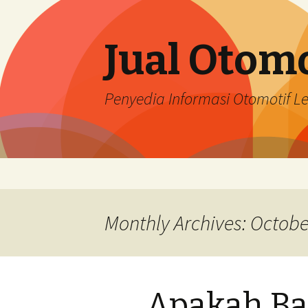
Jual Otomo
Penyedia Informasi Otomotif 
Skip
to
content
Monthly Archives: Octobe
Apakah Ba