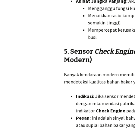
Akibat Jangka Panjang:
Aku
Mengganggu fungsi kle
Menaikkan rasio kompre
semakin tinggi).
Mempercepat kerusak
busi.
5. Sensor
Check Engin
Modern)
Banyak kendaraan modern memiliki
mendeteksi kualitas bahan bakar 
Indikasi:
Jika sensor mendet
dengan rekomendasi pabrika
indikator
Check Engine
pada
Pesan:
Ini adalah sinyal ba
atau suplai bahan bakar yan