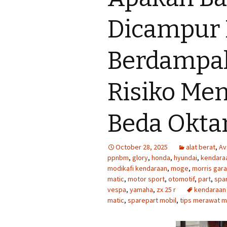
Dicampur 
Berdampak
Risiko M
Beda Okta
October 28, 2025
alat berat
,
Av
ppnbm
,
glory
,
honda
,
hyundai
,
kendara
modikafi kendaraan
,
moge
,
morris gar
matic
,
motor sport
,
otomotif
,
part
,
spa
vespa
,
yamaha
,
zx 25 r
kendaraan l
matic
,
sparepart mobil
,
tips merawat m