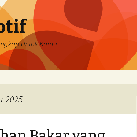
tif
Lengkap Untuk Kamu
r 2025
han Bakar yang