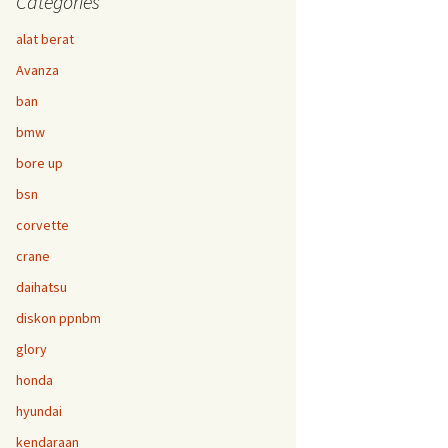
Categories
alat berat
Avanza
ban
bmw
bore up
bsn
corvette
crane
daihatsu
diskon ppnbm
glory
honda
hyundai
kendaraan