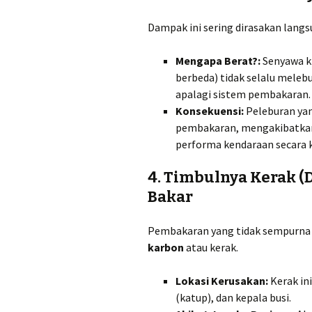
Dampak ini sering dirasakan lan
Mengapa Berat?:
Senyawa ki
berbeda) tidak selalu mele
apalagi sistem pembakaran.
Konsekuensi:
Peleburan yan
pembakaran, mengakibatkan t
performa kendaraan secara 
4. Timbulnya Kerak (
Bakar
Pembakaran yang tidak sempurna 
karbon
atau kerak.
Lokasi Kerusakan:
Kerak ini
(katup), dan kepala busi.