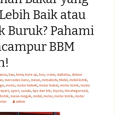
Lebih Baik atau
 Buruk? Pahami
encampur BBM
n!
anza
,
ban
,
bmw
,
bore up
,
bsn
,
crane
,
daihatsu
,
diskon
an
,
mercedes benz
,
mesin
,
mitsubishi
,
Mobil
,
mobil listrik
,
age
,
motor
,
motor bebek
,
motor bebel
,
motor listrik
,
motor
repart
,
sport
,
suzuki
,
tips dan trik
,
toyota
,
Uncategorized
,
istrik
,
mesin mogok
,
mobil
,
motor
,
motor listrik
,
motor
otor
admin