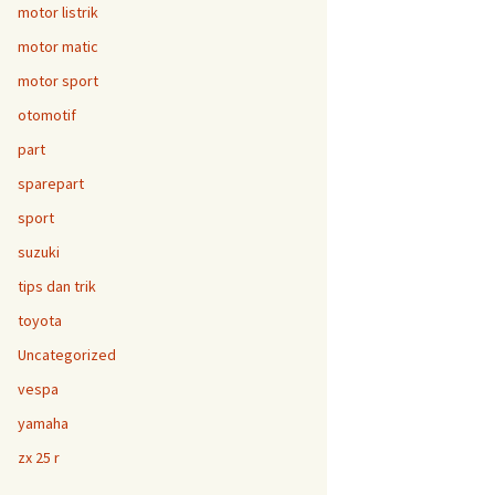
motor listrik
motor matic
motor sport
otomotif
part
sparepart
sport
suzuki
tips dan trik
toyota
Uncategorized
vespa
yamaha
zx 25 r