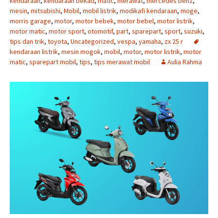
kendaraan
,
kendaraan bekad
,
matic
,
merawat
,
mercedes benz
,
mesin
,
mitsubishi
,
Mobil
,
mobil listrik
,
modikafi kendaraan
,
moge
,
morris garage
,
motor
,
motor bebek
,
motor bebel
,
motor listrik
,
motor matic
,
motor sport
,
otomotif
,
part
,
sparepart
,
sport
,
suzuki
,
tips dan trik
,
toyota
,
Uncategorized
,
vespa
,
yamaha
,
zx 25 r
kendaraan listrik
,
mesin mogok
,
mobil
,
motor
,
motor listrik
,
motor
matic
,
sparepart mobil
,
tips
,
tips merawat mobil
Aulia Rahma