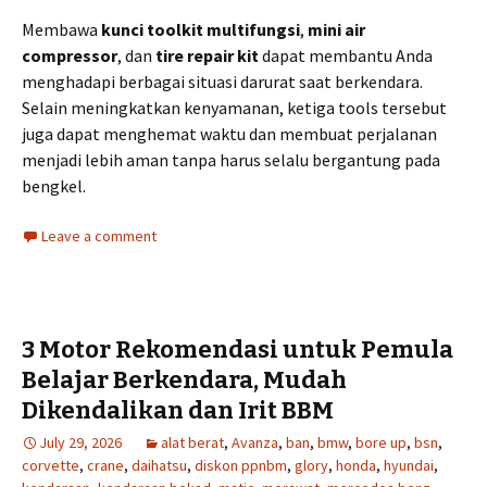
Membawa
kunci toolkit multifungsi
,
mini air
compressor
, dan
tire repair kit
dapat membantu Anda
menghadapi berbagai situasi darurat saat berkendara.
Selain meningkatkan kenyamanan, ketiga tools tersebut
juga dapat menghemat waktu dan membuat perjalanan
menjadi lebih aman tanpa harus selalu bergantung pada
bengkel.
Leave a comment
3 Motor Rekomendasi untuk Pemula
Belajar Berkendara, Mudah
Dikendalikan dan Irit BBM
July 29, 2026
alat berat
,
Avanza
,
ban
,
bmw
,
bore up
,
bsn
,
corvette
,
crane
,
daihatsu
,
diskon ppnbm
,
glory
,
honda
,
hyundai
,