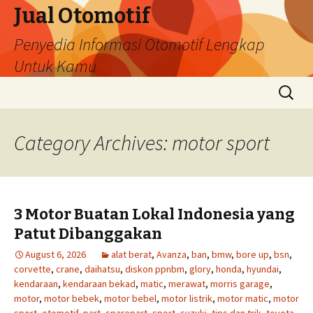
Jual Otomotif
Penyedia Informasi Otomotif Lengkap
Untuk Kamu
Skip
Search
to
for:
content
Category Archives: motor sport
3 Motor Buatan Lokal Indonesia yang
Patut Dibanggakan
August 6, 2026
alat berat
,
Avanza
,
ban
,
bmw
,
bore up
,
bsn
,
corvette
,
crane
,
daihatsu
,
diskon ppnbm
,
glory
,
honda
,
hyundai
,
kendaraan
,
kendaraan bekad
,
matic
,
merawat
,
morris garage
,
motor
,
motor bebek
,
motor bebel
,
motor listrik
,
motor matic
,
motor