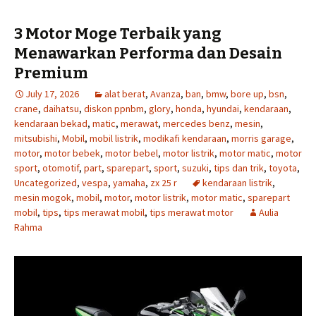
3 Motor Moge Terbaik yang
Menawarkan Performa dan Desain
Premium
July 17, 2026
alat berat
,
Avanza
,
ban
,
bmw
,
bore up
,
bsn
,
crane
,
daihatsu
,
diskon ppnbm
,
glory
,
honda
,
hyundai
,
kendaraan
,
kendaraan bekad
,
matic
,
merawat
,
mercedes benz
,
mesin
,
mitsubishi
,
Mobil
,
mobil listrik
,
modikafi kendaraan
,
morris garage
,
motor
,
motor bebek
,
motor bebel
,
motor listrik
,
motor matic
,
motor
sport
,
otomotif
,
part
,
sparepart
,
sport
,
suzuki
,
tips dan trik
,
toyota
,
Uncategorized
,
vespa
,
yamaha
,
zx 25 r
kendaraan listrik
,
mesin mogok
,
mobil
,
motor
,
motor listrik
,
motor matic
,
sparepart
mobil
,
tips
,
tips merawat mobil
,
tips merawat motor
Aulia
Rahma