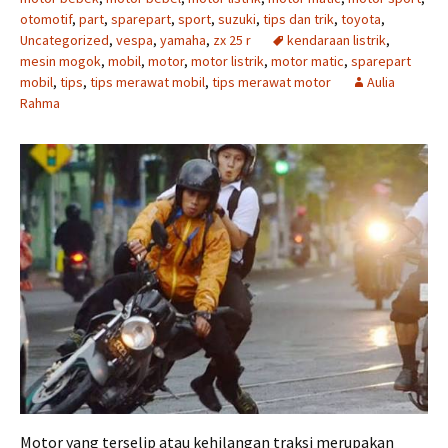
otomotif
,
part
,
sparepart
,
sport
,
suzuki
,
tips dan trik
,
toyota
,
Uncategorized
,
vespa
,
yamaha
,
zx 25 r
kendaraan listrik
,
mesin mogok
,
mobil
,
motor
,
motor listrik
,
motor matic
,
sparepart
mobil
,
tips
,
tips merawat mobil
,
tips merawat motor
Aulia
Rahma
Motor yang terselip atau kehilangan traksi merupakan