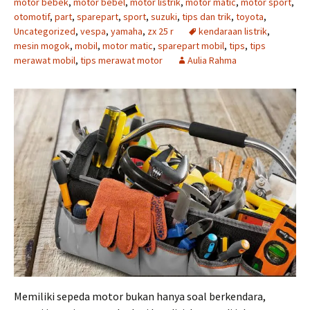
motor bebek
,
motor bebel
,
motor listrik
,
motor matic
,
motor sport
,
otomotif
,
part
,
sparepart
,
sport
,
suzuki
,
tips dan trik
,
toyota
,
Uncategorized
,
vespa
,
yamaha
,
zx 25 r
kendaraan listrik
,
mesin mogok
,
mobil
,
motor matic
,
sparepart mobil
,
tips
,
tips
merawat mobil
,
tips merawat motor
Aulia Rahma
Memiliki sepeda motor bukan hanya soal berkendara,