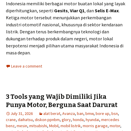
Indonesia memiliki berbagai motor buatan lokal yang layak
diperhitungkan, seperti
Gesits
,
Viar Q1
, dan
Selis E-Max
.
Ketiga motor tersebut menunjukkan perkembangan
industri otomotif nasional, khususnya di sektor kendaraan
listrik. Dengan terus berkembangnya teknologi dan
dukungan terhadap produk dalam negeri, motor lokal
berpotensi menjadi pilihan utama masyarakat Indonesia di
masa depan.
Leave a comment
3 Tools yang Wajib Dimiliki Jika
Punya Motor, Berguna Saat Darurat
July 31, 2026
alat berat
,
Avanza
,
ban
,
bmw
,
bore up
,
bsn
,
crane
,
daihatsu
,
diskon ppnbm
,
glory
,
honda
,
hyundai
,
mercedes
benz
,
mesin
,
mitsubishi
,
Mobil
,
mobil listrik
,
morris garage
,
motor
,