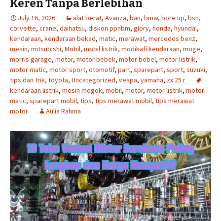
Keren Tanpa Berlebihan
July 16, 2026
alat berat
,
Avanza
,
ban
,
bmw
,
bore up
,
bsn
,
corvette
,
crane
,
daihatsu
,
diskon ppnbm
,
glory
,
honda
,
hyundai
,
kendaraan
,
kendaraan bekad
,
matic
,
merawat
,
mercedes benz
,
mesin
,
mitsubishi
,
Mobil
,
mobil listrik
,
modikafi kendaraan
,
moge
,
morris garage
,
motor
,
motor bebek
,
motor bebel
,
motor listrik
,
motor matic
,
motor sport
,
otomotif
,
part
,
sparepart
,
sport
,
suzuki
,
tips dan trik
,
toyota
,
Uncategorized
,
vespa
,
yamaha
,
zx 25 r
kendaraan listrik
,
mesin mogok
,
mobil
,
motor
,
motor listrik
,
motor
matic
,
sparepart mobil
,
tips
,
tips merawat mobil
,
tips merawat
motor
Aulia Rahma