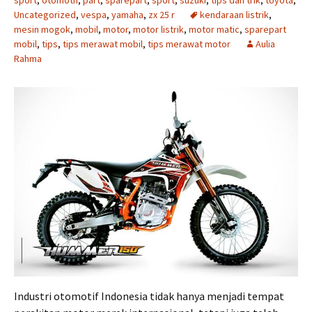
sport
,
otomotif
,
part
,
sparepart
,
sport
,
suzuki
,
tips dan trik
,
toyota
,
Uncategorized
,
vespa
,
yamaha
,
zx 25 r
kendaraan listrik
,
mesin mogok
,
mobil
,
motor
,
motor listrik
,
motor matic
,
sparepart
mobil
,
tips
,
tips merawat mobil
,
tips merawat motor
Aulia
Rahma
Industri otomotif Indonesia tidak hanya menjadi tempat