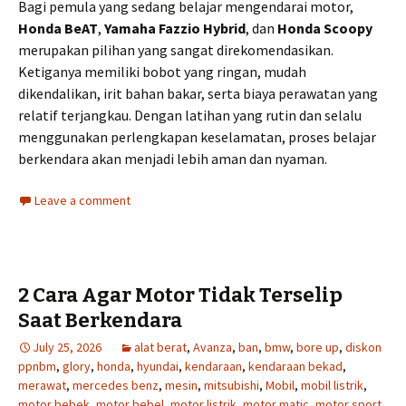
Bagi pemula yang sedang belajar mengendarai motor,
Honda BeAT
,
Yamaha Fazzio Hybrid
, dan
Honda Scoopy
merupakan pilihan yang sangat direkomendasikan.
Ketiganya memiliki bobot yang ringan, mudah
dikendalikan, irit bahan bakar, serta biaya perawatan yang
relatif terjangkau. Dengan latihan yang rutin dan selalu
menggunakan perlengkapan keselamatan, proses belajar
berkendara akan menjadi lebih aman dan nyaman.
Leave a comment
2 Cara Agar Motor Tidak Terselip
Saat Berkendara
July 25, 2026
alat berat
,
Avanza
,
ban
,
bmw
,
bore up
,
diskon
ppnbm
,
glory
,
honda
,
hyundai
,
kendaraan
,
kendaraan bekad
,
merawat
,
mercedes benz
,
mesin
,
mitsubishi
,
Mobil
,
mobil listrik
,
motor bebek
,
motor bebel
,
motor listrik
,
motor matic
,
motor sport
,