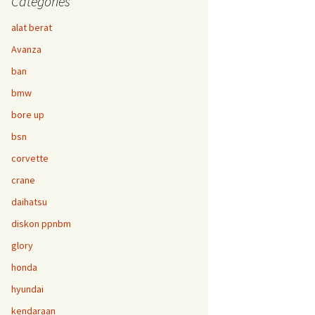
Categories
alat berat
Avanza
ban
bmw
bore up
bsn
corvette
crane
daihatsu
diskon ppnbm
glory
honda
hyundai
kendaraan