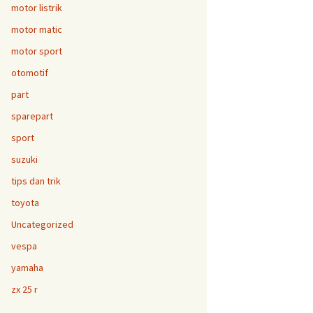
motor listrik
motor matic
motor sport
otomotif
part
sparepart
sport
suzuki
tips dan trik
toyota
Uncategorized
vespa
yamaha
zx 25 r