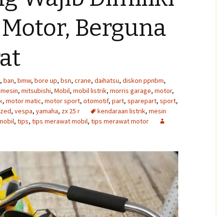
 Motor, Berguna
at
,
ban
,
bmw
,
bore up
,
bsn
,
crane
,
daihatsu
,
diskon ppnbm
,
,
mesin
,
mitsubishi
,
Mobil
,
mobil listrik
,
morris garage
,
motor
,
k
,
motor matic
,
motor sport
,
otomotif
,
part
,
sparepart
,
sport
,
ized
,
vespa
,
yamaha
,
zx 25 r
kendaraan listrik
,
mesin
mobil
,
tips
,
tips merawat mobil
,
tips merawat motor