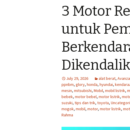
3 Motor R
untuk Pem
Berkendar
Dikendalik
July 29, 2026
alat berat
,
Avanza
ppnbm
,
glory
,
honda
,
hyundai
,
kendara
mesin
,
mitsubishi
,
Mobil
,
mobil listrik
,
m
bebek
,
motor bebel
,
motor listrik
,
moto
suzuki
,
tips dan trik
,
toyota
,
Uncategor
mogok
,
mobil
,
motor
,
motor listrik
,
mot
Rahma