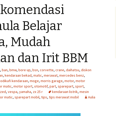
ekomendasi
ula Belajar
a, Mudah
an dan Irit BBM
,
ban
,
bmw
,
bore up
,
bsn
,
corvette
,
crane
,
daihatsu
,
diskon
an
,
kendaraan bekad
,
matic
,
merawat
,
mercedes benz
,
odikafi kendaraan
,
moge
,
morris garage
,
motor
,
motor
r matic
,
motor sport
,
otomotif
,
part
,
sparepart
,
sport
,
ized
,
vespa
,
yamaha
,
zx 25 r
kendaraan listrik
,
mesin
or matic
,
sparepart mobil
,
tips
,
tips merawat mobil
Aulia