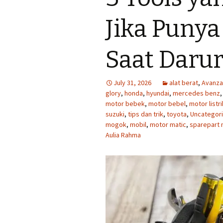
Jika Punya
Saat Darur
July 31, 2026
alat berat
,
Avanza
glory
,
honda
,
hyundai
,
mercedes benz
motor bebek
,
motor bebel
,
motor listri
suzuki
,
tips dan trik
,
toyota
,
Uncategor
mogok
,
mobil
,
motor matic
,
sparepart 
Aulia Rahma