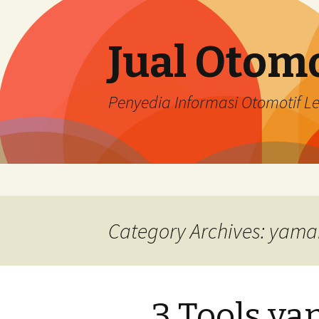
Jual Otomo
Penyedia Informasi Otomotif 
Skip
to
content
Category Archives: yam
3 Tools ya