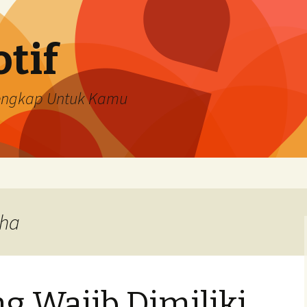
tif
Lengkap Untuk Kamu
aha
ng Wajib Dimiliki