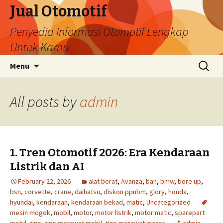
Jual Otomotif
Penyedia Informasi Otomotif Lengkap
Untuk Kamu
Skip
Search
Menu
to
for:
content
All posts by
admin
1. Tren Otomotif 2026: Era Kendaraan
Listrik dan AI
February 22, 2026
alat berat
,
Avanza
,
ban
,
bmw
,
bore up
,
bsn
,
corvette
,
crane
,
daihatsu
,
diskon ppnbm
,
glory
,
honda
,
hyundai
,
kendaraan
,
kendaraan bekad
,
matic
,
Uncategorized
mesin mogok
,
mobil
,
motor
,
motor listrik
,
motor matic
,
sparepart