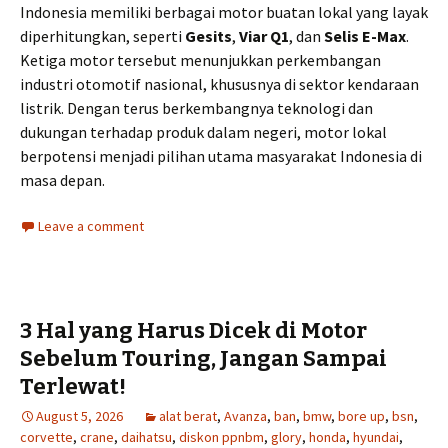
Indonesia memiliki berbagai motor buatan lokal yang layak
diperhitungkan, seperti
Gesits
,
Viar Q1
, dan
Selis E-Max
.
Ketiga motor tersebut menunjukkan perkembangan
industri otomotif nasional, khususnya di sektor kendaraan
listrik. Dengan terus berkembangnya teknologi dan
dukungan terhadap produk dalam negeri, motor lokal
berpotensi menjadi pilihan utama masyarakat Indonesia di
masa depan.
Leave a comment
3 Hal yang Harus Dicek di Motor
Sebelum Touring, Jangan Sampai
Terlewat!
August 5, 2026
alat berat
,
Avanza
,
ban
,
bmw
,
bore up
,
bsn
,
corvette
,
crane
,
daihatsu
,
diskon ppnbm
,
glory
,
honda
,
hyundai
,