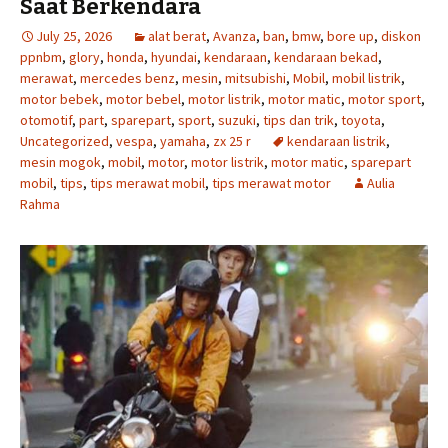
Saat Berkendara
July 25, 2026
alat berat
,
Avanza
,
ban
,
bmw
,
bore up
,
diskon
ppnbm
,
glory
,
honda
,
hyundai
,
kendaraan
,
kendaraan bekad
,
merawat
,
mercedes benz
,
mesin
,
mitsubishi
,
Mobil
,
mobil listrik
,
motor bebek
,
motor bebel
,
motor listrik
,
motor matic
,
motor sport
,
otomotif
,
part
,
sparepart
,
sport
,
suzuki
,
tips dan trik
,
toyota
,
Uncategorized
,
vespa
,
yamaha
,
zx 25 r
kendaraan listrik
,
mesin mogok
,
mobil
,
motor
,
motor listrik
,
motor matic
,
sparepart
mobil
,
tips
,
tips merawat mobil
,
tips merawat motor
Aulia
Rahma