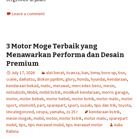
Leave a comment
3 Motor Moge Terbaik yang
Menawarkan Performa dan Desain
Premium
July 17, 2026
alat berat
,
Avanza
,
ban
,
bmw
,
bore up
,
bsn
,
crane
,
daihatsu
,
diskon ppnbm
,
glory
,
honda
,
hyundai
,
kendaraan
,
kendaraan bekad
,
matic
,
merawat
,
mercedes benz
,
mesin
,
mitsubishi
,
Mobil
,
mobil listrik
,
modikafi kendaraan
,
morris garage
,
motor
,
motor bebek
,
motor bebel
,
motor listrik
,
motor matic
,
motor
sport
,
otomotif
,
part
,
sparepart
,
sport
,
suzuki
,
tips dan trik
,
toyota
,
Uncategorized
,
vespa
,
yamaha
,
zx 25 r
kendaraan listrik
,
mesin mogok
,
mobil
,
motor
,
motor listrik
,
motor matic
,
sparepart
mobil
,
tips
,
tips merawat mobil
,
tips merawat motor
Aulia
Rahma