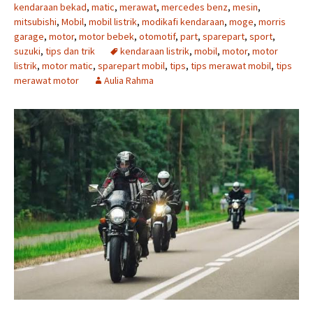
kendaraan bekad
,
matic
,
merawat
,
mercedes benz
,
mesin
,
mitsubishi
,
Mobil
,
mobil listrik
,
modikafi kendaraan
,
moge
,
morris
garage
,
motor
,
motor bebek
,
otomotif
,
part
,
sparepart
,
sport
,
suzuki
,
tips dan trik
kendaraan listrik
,
mobil
,
motor
,
motor
listrik
,
motor matic
,
sparepart mobil
,
tips
,
tips merawat mobil
,
tips
merawat motor
Aulia Rahma