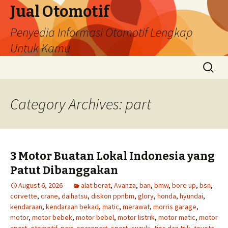
Jual Otomotif
Penyedia Informasi Otomotif Lengkap
Untuk Kamu
Skip
Search
to
for:
content
Category Archives: part
3 Motor Buatan Lokal Indonesia yang
Patut Dibanggakan
August 6, 2026
alat berat
,
Avanza
,
ban
,
bmw
,
bore up
,
bsn
,
corvette
,
crane
,
daihatsu
,
diskon ppnbm
,
glory
,
honda
,
hyundai
,
kendaraan
,
kendaraan bekad
,
matic
,
merawat
,
morris garage
,
motor
,
motor bebek
,
motor bebel
,
motor listrik
,
motor matic
,
motor