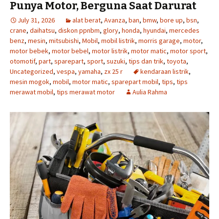
Punya Motor, Berguna Saat Darurat
July 31, 2026
alat berat
,
Avanza
,
ban
,
bmw
,
bore up
,
bsn
,
crane
,
daihatsu
,
diskon ppnbm
,
glory
,
honda
,
hyundai
,
mercedes
benz
,
mesin
,
mitsubishi
,
Mobil
,
mobil listrik
,
morris garage
,
motor
,
motor bebek
,
motor bebel
,
motor listrik
,
motor matic
,
motor sport
,
otomotif
,
part
,
sparepart
,
sport
,
suzuki
,
tips dan trik
,
toyota
,
Uncategorized
,
vespa
,
yamaha
,
zx 25 r
kendaraan listrik
,
mesin mogok
,
mobil
,
motor matic
,
sparepart mobil
,
tips
,
tips
merawat mobil
,
tips merawat motor
Aulia Rahma