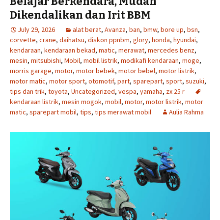
Belajar Berkendara, Mudah
Dikendalikan dan Irit BBM
July 29, 2026
alat berat
,
Avanza
,
ban
,
bmw
,
bore up
,
bsn
,
corvette
,
crane
,
daihatsu
,
diskon ppnbm
,
glory
,
honda
,
hyundai
,
kendaraan
,
kendaraan bekad
,
matic
,
merawat
,
mercedes benz
,
mesin
,
mitsubishi
,
Mobil
,
mobil listrik
,
modikafi kendaraan
,
moge
,
morris garage
,
motor
,
motor bebek
,
motor bebel
,
motor listrik
,
motor matic
,
motor sport
,
otomotif
,
part
,
sparepart
,
sport
,
suzuki
,
tips dan trik
,
toyota
,
Uncategorized
,
vespa
,
yamaha
,
zx 25 r
kendaraan listrik
,
mesin mogok
,
mobil
,
motor
,
motor listrik
,
motor
matic
,
sparepart mobil
,
tips
,
tips merawat mobil
Aulia Rahma