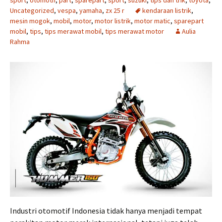
sport
,
otomotif
,
part
,
sparepart
,
sport
,
suzuki
,
tips dan trik
,
toyota
,
Uncategorized
,
vespa
,
yamaha
,
zx 25 r
kendaraan listrik
,
mesin mogok
,
mobil
,
motor
,
motor listrik
,
motor matic
,
sparepart
mobil
,
tips
,
tips merawat mobil
,
tips merawat motor
Aulia
Rahma
Industri otomotif Indonesia tidak hanya menjadi tempat