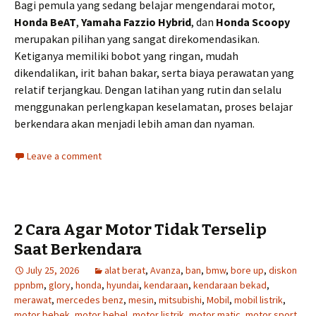
Bagi pemula yang sedang belajar mengendarai motor,
Honda BeAT
,
Yamaha Fazzio Hybrid
, dan
Honda Scoopy
merupakan pilihan yang sangat direkomendasikan.
Ketiganya memiliki bobot yang ringan, mudah
dikendalikan, irit bahan bakar, serta biaya perawatan yang
relatif terjangkau. Dengan latihan yang rutin dan selalu
menggunakan perlengkapan keselamatan, proses belajar
berkendara akan menjadi lebih aman dan nyaman.
Leave a comment
2 Cara Agar Motor Tidak Terselip
Saat Berkendara
July 25, 2026
alat berat
,
Avanza
,
ban
,
bmw
,
bore up
,
diskon
ppnbm
,
glory
,
honda
,
hyundai
,
kendaraan
,
kendaraan bekad
,
merawat
,
mercedes benz
,
mesin
,
mitsubishi
,
Mobil
,
mobil listrik
,
motor bebek
,
motor bebel
,
motor listrik
,
motor matic
,
motor sport
,