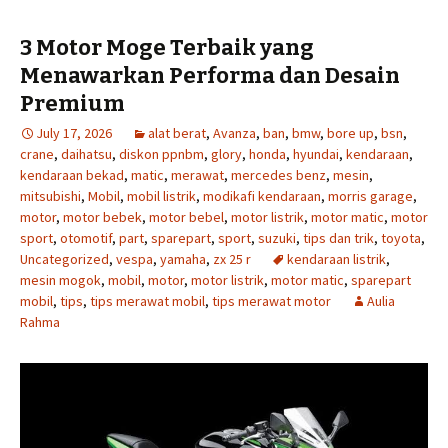
3 Motor Moge Terbaik yang
Menawarkan Performa dan Desain
Premium
July 17, 2026
alat berat
,
Avanza
,
ban
,
bmw
,
bore up
,
bsn
,
crane
,
daihatsu
,
diskon ppnbm
,
glory
,
honda
,
hyundai
,
kendaraan
,
kendaraan bekad
,
matic
,
merawat
,
mercedes benz
,
mesin
,
mitsubishi
,
Mobil
,
mobil listrik
,
modikafi kendaraan
,
morris garage
,
motor
,
motor bebek
,
motor bebel
,
motor listrik
,
motor matic
,
motor
sport
,
otomotif
,
part
,
sparepart
,
sport
,
suzuki
,
tips dan trik
,
toyota
,
Uncategorized
,
vespa
,
yamaha
,
zx 25 r
kendaraan listrik
,
mesin mogok
,
mobil
,
motor
,
motor listrik
,
motor matic
,
sparepart
mobil
,
tips
,
tips merawat mobil
,
tips merawat motor
Aulia
Rahma