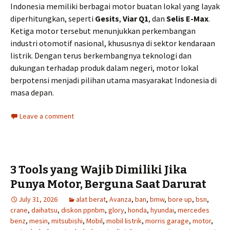
Indonesia memiliki berbagai motor buatan lokal yang layak
diperhitungkan, seperti
Gesits
,
Viar Q1
, dan
Selis E-Max
.
Ketiga motor tersebut menunjukkan perkembangan
industri otomotif nasional, khususnya di sektor kendaraan
listrik. Dengan terus berkembangnya teknologi dan
dukungan terhadap produk dalam negeri, motor lokal
berpotensi menjadi pilihan utama masyarakat Indonesia di
masa depan.
Leave a comment
3 Tools yang Wajib Dimiliki Jika
Punya Motor, Berguna Saat Darurat
July 31, 2026
alat berat
,
Avanza
,
ban
,
bmw
,
bore up
,
bsn
,
crane
,
daihatsu
,
diskon ppnbm
,
glory
,
honda
,
hyundai
,
mercedes
benz
,
mesin
,
mitsubishi
,
Mobil
,
mobil listrik
,
morris garage
,
motor
,