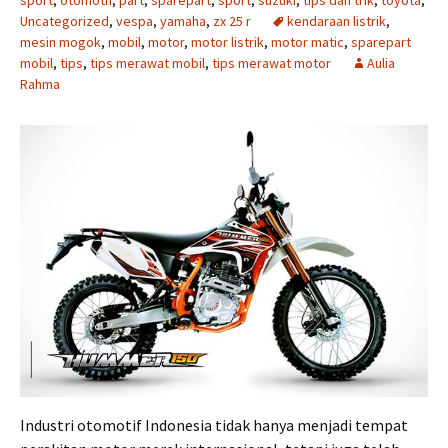
sport
,
otomotif
,
part
,
sparepart
,
sport
,
suzuki
,
tips dan trik
,
toyota
,
Uncategorized
,
vespa
,
yamaha
,
zx 25 r
kendaraan listrik
,
mesin mogok
,
mobil
,
motor
,
motor listrik
,
motor matic
,
sparepart
mobil
,
tips
,
tips merawat mobil
,
tips merawat motor
Aulia
Rahma
Industri otomotif Indonesia tidak hanya menjadi tempat