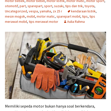
motor bebek
,
motor bebel
,
motor listrik
,
motor matic
,
motor sport
,
otomotif
,
part
,
sparepart
,
sport
,
suzuki
,
tips dan trik
,
toyota
,
Uncategorized
,
vespa
,
yamaha
,
zx 25 r
kendaraan listrik
,
mesin mogok
,
mobil
,
motor matic
,
sparepart mobil
,
tips
,
tips
merawat mobil
,
tips merawat motor
Aulia Rahma
Memiliki sepeda motor bukan hanya soal berkendara,