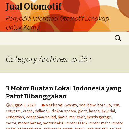
Jual Otomotif
Penyedia Informasi Otomotif Lengkap
Untuk Kamu
Skip
Search
to
for:
content
Category Archives: zx 25 r
3 Motor Buatan Lokal Indonesia yang
Patut Dibanggakan
August 6, 2026
alat berat
,
Avanza
,
ban
,
bmw
,
bore up
,
bsn
,
corvette
,
crane
,
daihatsu
,
diskon ppnbm
,
glory
,
honda
,
hyundai
,
kendaraan
,
kendaraan bekad
,
matic
,
merawat
,
morris garage
,
motor
,
motor bebek
,
motor bebel
,
motor listrik
,
motor matic
,
motor