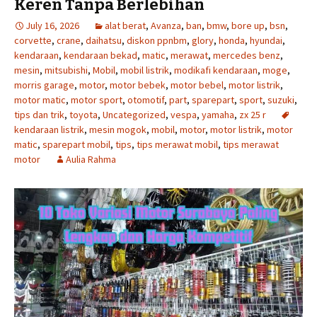
Keren Tanpa Berlebihan
July 16, 2026
alat berat
,
Avanza
,
ban
,
bmw
,
bore up
,
bsn
,
corvette
,
crane
,
daihatsu
,
diskon ppnbm
,
glory
,
honda
,
hyundai
,
kendaraan
,
kendaraan bekad
,
matic
,
merawat
,
mercedes benz
,
mesin
,
mitsubishi
,
Mobil
,
mobil listrik
,
modikafi kendaraan
,
moge
,
morris garage
,
motor
,
motor bebek
,
motor bebel
,
motor listrik
,
motor matic
,
motor sport
,
otomotif
,
part
,
sparepart
,
sport
,
suzuki
,
tips dan trik
,
toyota
,
Uncategorized
,
vespa
,
yamaha
,
zx 25 r
kendaraan listrik
,
mesin mogok
,
mobil
,
motor
,
motor listrik
,
motor
matic
,
sparepart mobil
,
tips
,
tips merawat mobil
,
tips merawat
motor
Aulia Rahma