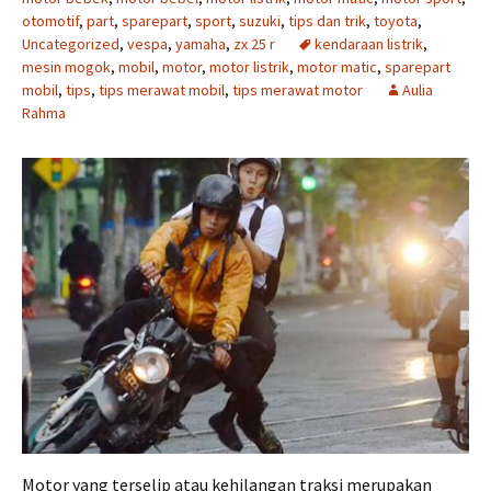
otomotif
,
part
,
sparepart
,
sport
,
suzuki
,
tips dan trik
,
toyota
,
Uncategorized
,
vespa
,
yamaha
,
zx 25 r
kendaraan listrik
,
mesin mogok
,
mobil
,
motor
,
motor listrik
,
motor matic
,
sparepart
mobil
,
tips
,
tips merawat mobil
,
tips merawat motor
Aulia
Rahma
Motor yang terselip atau kehilangan traksi merupakan