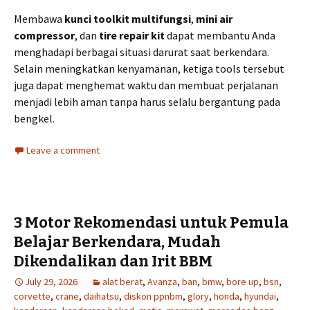
Membawa
kunci toolkit multifungsi
,
mini air
compressor
, dan
tire repair kit
dapat membantu Anda
menghadapi berbagai situasi darurat saat berkendara.
Selain meningkatkan kenyamanan, ketiga tools tersebut
juga dapat menghemat waktu dan membuat perjalanan
menjadi lebih aman tanpa harus selalu bergantung pada
bengkel.
Leave a comment
3 Motor Rekomendasi untuk Pemula
Belajar Berkendara, Mudah
Dikendalikan dan Irit BBM
July 29, 2026
alat berat
,
Avanza
,
ban
,
bmw
,
bore up
,
bsn
,
corvette
,
crane
,
daihatsu
,
diskon ppnbm
,
glory
,
honda
,
hyundai
,