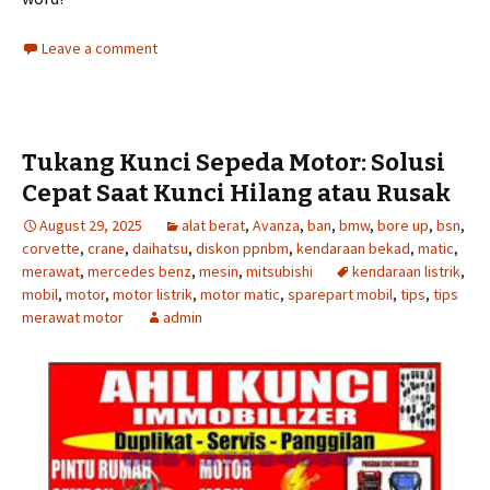
Leave a comment
Tukang Kunci Sepeda Motor: Solusi
Cepat Saat Kunci Hilang atau Rusak
August 29, 2025
alat berat
,
Avanza
,
ban
,
bmw
,
bore up
,
bsn
,
corvette
,
crane
,
daihatsu
,
diskon ppnbm
,
kendaraan bekad
,
matic
,
merawat
,
mercedes benz
,
mesin
,
mitsubishi
kendaraan listrik
,
mobil
,
motor
,
motor listrik
,
motor matic
,
sparepart mobil
,
tips
,
tips
merawat motor
admin