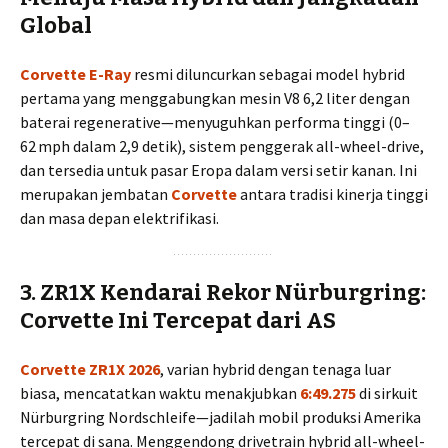
Global
Corvette E-Ray
resmi diluncurkan sebagai model hybrid
pertama yang menggabungkan mesin V8 6,2 liter dengan
baterai regenerative—menyuguhkan performa tinggi (0–
62 mph dalam 2,9 detik), sistem penggerak all-wheel-drive,
dan tersedia untuk pasar Eropa dalam versi setir kanan. Ini
merupakan jembatan
Corvette
antara tradisi kinerja tinggi
dan masa depan elektrifikasi.
3.
ZR1X Kendarai Rekor Nürburgring:
Corvette Ini Tercepat dari AS
Corvette ZR1X 2026
, varian hybrid dengan tenaga luar
biasa, mencatatkan waktu menakjubkan
6:49.275
di sirkuit
Nürburgring Nordschleife—jadilah mobil produksi Amerika
tercepat di sana. Menggendong drivetrain hybrid all-wheel-