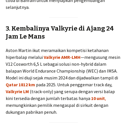
coba di Bahrain untuk menyiapkan pengembangan
selanjutnya.
3.
Kembalinya Valkyrie di Ajang 24
Jam Le Mans
Aston Martin ikut meramaikan kompetisi ketahanan
hiperbalap melalui
Valkyrie AMR-LMH
—mengusung mesin
V12 Cosworth 6,5 L sebagai solusi non-hybrid dalam
balapan World Endurance Championship (WEC) dan IMSA.
Model ini diuji sejak musim 2024 dan dijadwalkan tampil di
Qatar 1812 km
pada 2025. Untuk penggemar track day,
Valkyrie LM
(track-only) yang serupa dengan versi balap
kini tersedia dengan jumlah terbatas hanya
10 unit
,
memungkinkan pemilik mengaspal di sirkuit dengan
dukungan pabrikan penuh.