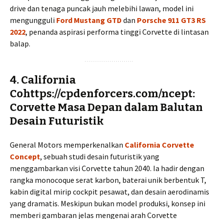
drive dan tenaga puncak jauh melebihi lawan, model ini
mengungguli
Ford Mustang GTD
dan
Porsche 911 GT3 RS
2022
, penanda aspirasi performa tinggi Corvette di lintasan
balap.
4.
California
Cohttps://cpdenforcers.com/ncept:
Corvette Masa Depan dalam Balutan
Desain Futuristik
General Motors memperkenalkan
California Corvette
Concept
, sebuah studi desain futuristik yang
menggambarkan visi Corvette tahun 2040. Ia hadir dengan
rangka monocoque serat karbon, baterai unik berbentuk T,
kabin digital mirip cockpit pesawat, dan desain aerodinamis
yang dramatis. Meskipun bukan model produksi, konsep ini
memberi gambaran jelas mengenai arah Corvette