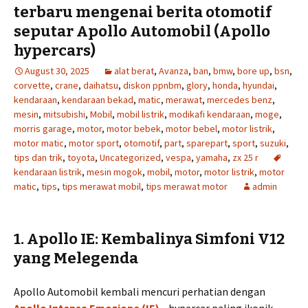
terbaru mengenai berita otomotif
seputar Apollo Automobil (Apollo
hypercars)
August 30, 2025
alat berat
,
Avanza
,
ban
,
bmw
,
bore up
,
bsn
,
corvette
,
crane
,
daihatsu
,
diskon ppnbm
,
glory
,
honda
,
hyundai
,
kendaraan
,
kendaraan bekad
,
matic
,
merawat
,
mercedes benz
,
mesin
,
mitsubishi
,
Mobil
,
mobil listrik
,
modikafi kendaraan
,
moge
,
morris garage
,
motor
,
motor bebek
,
motor bebel
,
motor listrik
,
motor matic
,
motor sport
,
otomotif
,
part
,
sparepart
,
sport
,
suzuki
,
tips dan trik
,
toyota
,
Uncategorized
,
vespa
,
yamaha
,
zx 25 r
kendaraan listrik
,
mesin mogok
,
mobil
,
motor
,
motor listrik
,
motor
matic
,
tips
,
tips merawat mobil
,
tips merawat motor
admin
1. Apollo IE: Kembalinya Simfoni V12
yang Melegenda
Apollo Automobil kembali mencuri perhatian dengan