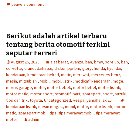
Leave a comment
Berikut adalah artikel terbaru
tentang berita otomotif terkini
seputar Ferrari
August 26, 2025
alat berat
,
Avanza
,
ban
,
bmw
,
bore up
,
bsn
,
corvette
,
crane
,
daihatsu
,
diskon ppnbm
,
glory
,
honda
,
hyundai
,
kendaraan
,
kendaraan bekad
,
matic
,
merawat
,
mercedes benz
,
mesin
,
mitsubishi
,
Mobil
,
mobil listrik
,
modikafi kendaraan
,
moge
,
morris garage
,
motor
,
motor bebek
,
motor bebel
,
motor listrik
,
motor matic
,
motor sport
,
otomotif
,
part
,
sparepart
,
sport
,
suzuki
,
tips dan trik
,
toyota
,
Uncategorized
,
vespa
,
yamaha
,
zx 25 r
kendaraan listrik
,
mesin mogok
,
mobil
,
motor
,
motor listrik
,
motor
matic
,
sparepart mobil
,
tips
,
tips merawat mobil
,
tips merawat
motor
admin