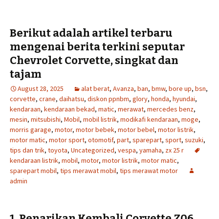
Berikut adalah artikel terbaru
mengenai berita terkini seputar
Chevrolet Corvette, singkat dan
tajam
August 28, 2025
alat berat
,
Avanza
,
ban
,
bmw
,
bore up
,
bsn
,
corvette
,
crane
,
daihatsu
,
diskon ppnbm
,
glory
,
honda
,
hyundai
,
kendaraan
,
kendaraan bekad
,
matic
,
merawat
,
mercedes benz
,
mesin
,
mitsubishi
,
Mobil
,
mobil listrik
,
modikafi kendaraan
,
moge
,
morris garage
,
motor
,
motor bebek
,
motor bebel
,
motor listrik
,
motor matic
,
motor sport
,
otomotif
,
part
,
sparepart
,
sport
,
suzuki
,
tips dan trik
,
toyota
,
Uncategorized
,
vespa
,
yamaha
,
zx 25 r
kendaraan listrik
,
mobil
,
motor
,
motor listrik
,
motor matic
,
sparepart mobil
,
tips merawat mobil
,
tips merawat motor
admin
1.
Penarikan Kembali Corvette Z06