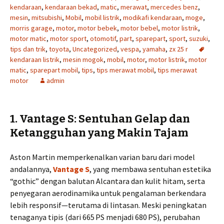
kendaraan
,
kendaraan bekad
,
matic
,
merawat
,
mercedes benz
,
mesin
,
mitsubishi
,
Mobil
,
mobil listrik
,
modikafi kendaraan
,
moge
,
morris garage
,
motor
,
motor bebek
,
motor bebel
,
motor listrik
,
motor matic
,
motor sport
,
otomotif
,
part
,
sparepart
,
sport
,
suzuki
,
tips dan trik
,
toyota
,
Uncategorized
,
vespa
,
yamaha
,
zx 25 r
kendaraan listrik
,
mesin mogok
,
mobil
,
motor
,
motor listrik
,
motor
matic
,
sparepart mobil
,
tips
,
tips merawat mobil
,
tips merawat
motor
admin
1.
Vantage S: Sentuhan Gelap dan
Ketangguhan yang Makin Tajam
Aston Martin memperkenalkan varian baru dari model
andalannya,
Vantage S
, yang membawa sentuhan estetika
“gothic” dengan balutan Alcantara dan kulit hitam, serta
penyegaran aerodinamika untuk pengalaman berkendara
lebih responsif—terutama di lintasan. Meski peningkatan
tenaganya tipis (dari 665 PS menjadi 680 PS), perubahan