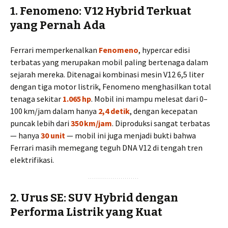
1. Fenomeno: V12 Hybrid Terkuat
yang Pernah Ada
Ferrari memperkenalkan
Fenomeno
, hypercar edisi
terbatas yang merupakan mobil paling bertenaga dalam
sejarah mereka. Ditenagai kombinasi mesin V12 6,5 liter
dengan tiga motor listrik, Fenomeno menghasilkan total
tenaga sekitar
1.065 hp
. Mobil ini mampu melesat dari 0–
100 km/jam dalam hanya
2,4 detik
, dengan kecepatan
puncak lebih dari
350 km/jam
. Diproduksi sangat terbatas
— hanya
30 unit
— mobil ini juga menjadi bukti bahwa
Ferrari masih memegang teguh DNA V12 di tengah tren
elektrifikasi.
2. Urus SE: SUV Hybrid dengan
Performa Listrik yang Kuat