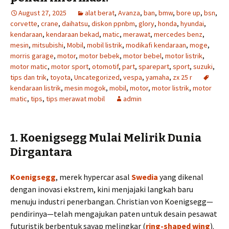
August 27, 2025
alat berat
,
Avanza
,
ban
,
bmw
,
bore up
,
bsn
,
corvette
,
crane
,
daihatsu
,
diskon ppnbm
,
glory
,
honda
,
hyundai
,
kendaraan
,
kendaraan bekad
,
matic
,
merawat
,
mercedes benz
,
mesin
,
mitsubishi
,
Mobil
,
mobil listrik
,
modikafi kendaraan
,
moge
,
morris garage
,
motor
,
motor bebek
,
motor bebel
,
motor listrik
,
motor matic
,
motor sport
,
otomotif
,
part
,
sparepart
,
sport
,
suzuki
,
tips dan trik
,
toyota
,
Uncategorized
,
vespa
,
yamaha
,
zx 25 r
kendaraan listrik
,
mesin mogok
,
mobil
,
motor
,
motor listrik
,
motor
matic
,
tips
,
tips merawat mobil
admin
1. Koenigsegg Mulai Melirik Dunia
Dirgantara
Koenigsegg
, merek hypercar asal
Swedia
yang dikenal
dengan inovasi ekstrem, kini menjajaki langkah baru
menuju industri penerbangan. Christian von Koenigsegg—
pendirinya—telah mengajukan paten untuk desain pesawat
futuristik berbentuk sayap melingkar (
ring-shaped wing
).