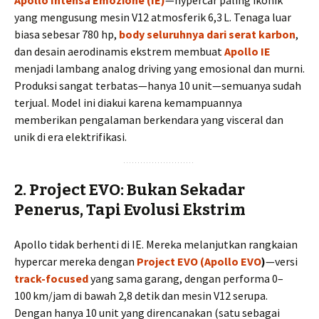
Apollo Intensa Emozione (IE)
—hypercar paling ikonik
yang mengusung mesin V12 atmosferik 6,3 L. Tenaga luar
biasa sebesar 780 hp,
body seluruhnya dari serat karbon
,
dan desain aerodinamis ekstrem membuat
Apollo IE
menjadi lambang analog driving yang emosional dan murni.
Produksi sangat terbatas—hanya 10 unit—semuanya sudah
terjual. Model ini diakui karena kemampuannya
memberikan pengalaman berkendara yang visceral dan
unik di era elektrifikasi.
2. Project EVO: Bukan Sekadar
Penerus, Tapi Evolusi Ekstrim
Apollo tidak berhenti di IE. Mereka melanjutkan rangkaian
hypercar mereka dengan
Project EVO (Apollo EVO
)
—versi
track-focused
yang sama garang, dengan performa 0–
100 km/jam di bawah 2,8 detik dan mesin V12 serupa.
Dengan hanya 10 unit yang direncanakan (satu sebagai