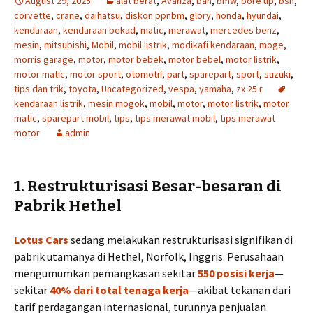
August 29, 2025
alat berat
,
Avanza
,
ban
,
bmw
,
bore up
,
bsn
,
corvette
,
crane
,
daihatsu
,
diskon ppnbm
,
glory
,
honda
,
hyundai
,
kendaraan
,
kendaraan bekad
,
matic
,
merawat
,
mercedes benz
,
mesin
,
mitsubishi
,
Mobil
,
mobil listrik
,
modikafi kendaraan
,
moge
,
morris garage
,
motor
,
motor bebek
,
motor bebel
,
motor listrik
,
motor matic
,
motor sport
,
otomotif
,
part
,
sparepart
,
sport
,
suzuki
,
tips dan trik
,
toyota
,
Uncategorized
,
vespa
,
yamaha
,
zx 25 r
kendaraan listrik
,
mesin mogok
,
mobil
,
motor
,
motor listrik
,
motor
matic
,
sparepart mobil
,
tips
,
tips merawat mobil
,
tips merawat
motor
admin
1. Restrukturisasi Besar-besaran di
Pabrik Hethel
Lotus Cars
sedang melakukan restrukturisasi signifikan di
pabrik utamanya di Hethel, Norfolk, Inggris. Perusahaan
mengumumkan pemangkasan sekitar
550 posisi
kerja
—
sekitar
40% dari total tenaga kerja
—akibat tekanan dari
tarif perdagangan internasional, turunnya penjualan