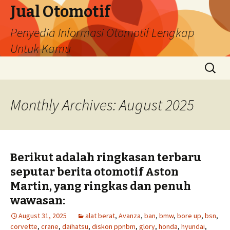
Jual Otomotif
Penyedia Informasi Otomotif Lengkap
Untuk Kamu
Skip
Search
to
for:
content
Monthly Archives: August 2025
Berikut adalah ringkasan terbaru
seputar berita otomotif Aston
Martin, yang ringkas dan penuh
wawasan:
August 31, 2025
alat berat
,
Avanza
,
ban
,
bmw
,
bore up
,
bsn
,
corvette
,
crane
,
daihatsu
,
diskon ppnbm
,
glory
,
honda
,
hyundai
,