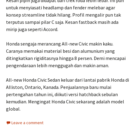
Kesan pipih juga didapat dari trek roda lebih lebar. Ini pun
untuk menyiasati headlamp dan fender melebar agar
konsep streamline tidak hilang. Profil mengalir pun tak
terputus sampai pilar C saja. Kesan fastback masih ada
mirip juga seperti Accord.
Honda sengaja merancang All-new Civic makin kaku.
Caranya memakai material besi dan alumunium yang
ditingkatkan rigiditasnya hingga 8 persen. Demi mencapai
pengendaraan lebih menggugah dan makin aman.
All-new Honda Civic Sedan keluar dari lantai pabrik Honda di
Alliston, Ontario, Kanada. Penjualannya baru mulai
pertengahan tahun ini, diikuti versi hatchback sebulan
kemudian. Mengingat Honda Civic sekarang adalah model
global.
Leave a comment