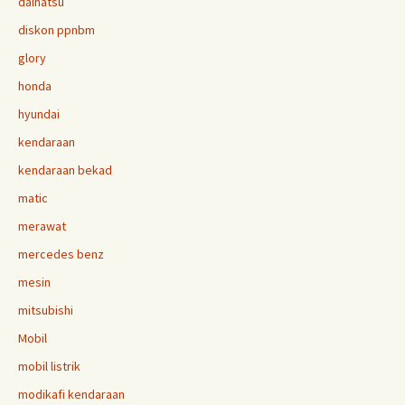
daihatsu
diskon ppnbm
glory
honda
hyundai
kendaraan
kendaraan bekad
matic
merawat
mercedes benz
mesin
mitsubishi
Mobil
mobil listrik
modikafi kendaraan