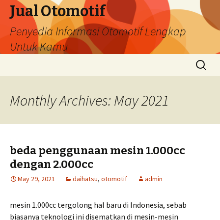
Jual Otomotif
Penyedia Informasi Otomotif Lengkap
Untuk Kamu
Skip
Search
to
for:
content
Monthly Archives: May 2021
beda penggunaan mesin 1.000cc
dengan 2.000cc
May 29, 2021
daihatsu
,
otomotif
admin
mesin 1.000cc tergolong hal baru di Indonesia, sebab
biasanya teknologi ini disematkan di mesin-mesin