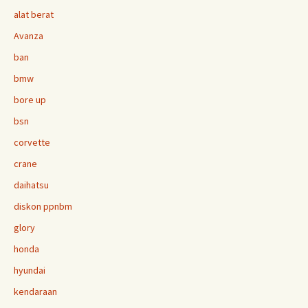
alat berat
Avanza
ban
bmw
bore up
bsn
corvette
crane
daihatsu
diskon ppnbm
glory
honda
hyundai
kendaraan