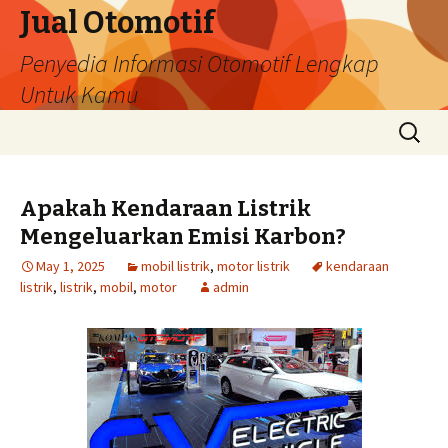
Jual Otomotif
Penyedia Informasi Otomotif Lengkap
Untuk Kamu
Skip
Search
to
for:
content
Apakah Kendaraan Listrik
Mengeluarkan Emisi Karbon?
May 1, 2025
mobil listrik
,
motor listrik
kendaraan
listrik
,
listrik
,
mobil
,
motor
admin