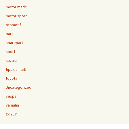
motor matic
motor sport
otomotif
part
sparepart
sport
suzuki
tips dan trik
toyota
Uncategorized
vespa
yamaha
zx 25 r