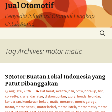
Jual Otomotif
Penyedia Informasi Otomotif Lengkap
Untuk Kamu
Skip
Search
to
for:
content
Tag Archives: motor matic
3 Motor Buatan Lokal Indonesia yang
Patut Dibanggakan
August 6, 2026
alat berat
,
Avanza
,
ban
,
bmw
,
bore up
,
bsn
,
corvette
,
crane
,
daihatsu
,
diskon ppnbm
,
glory
,
honda
,
hyundai
,
kendaraan
,
kendaraan bekad
,
matic
,
merawat
,
morris garage
,
motor
,
motor bebek
,
motor bebel
,
motor listrik
,
motor matic
,
motor