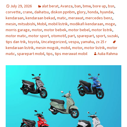
July 29, 2026
alat berat
,
Avanza
,
ban
,
bmw
,
bore up
,
bsn
,
corvette
,
crane
,
daihatsu
,
diskon ppnbm
,
glory
,
honda
,
hyundai
,
kendaraan
,
kendaraan bekad
,
matic
,
merawat
,
mercedes benz
,
mesin
,
mitsubishi
,
Mobil
,
mobil listrik
,
modikafi kendaraan
,
moge
,
morris garage
,
motor
,
motor bebek
,
motor bebel
,
motor listrik
,
motor matic
,
motor sport
,
otomotif
,
part
,
sparepart
,
sport
,
suzuki
,
tips dan trik
,
toyota
,
Uncategorized
,
vespa
,
yamaha
,
zx 25 r
kendaraan listrik
,
mesin mogok
,
mobil
,
motor
,
motor listrik
,
motor
matic
,
sparepart mobil
,
tips
,
tips merawat mobil
Aulia Rahma