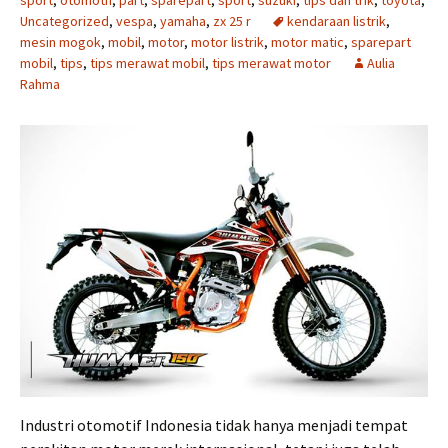
sport
,
otomotif
,
part
,
sparepart
,
sport
,
suzuki
,
tips dan trik
,
toyota
,
Uncategorized
,
vespa
,
yamaha
,
zx 25 r
kendaraan listrik
,
mesin mogok
,
mobil
,
motor
,
motor listrik
,
motor matic
,
sparepart
mobil
,
tips
,
tips merawat mobil
,
tips merawat motor
Aulia
Rahma
Industri otomotif Indonesia tidak hanya menjadi tempat