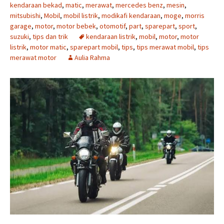
kendaraan bekad
,
matic
,
merawat
,
mercedes benz
,
mesin
,
mitsubishi
,
Mobil
,
mobil listrik
,
modikafi kendaraan
,
moge
,
morris
garage
,
motor
,
motor bebek
,
otomotif
,
part
,
sparepart
,
sport
,
suzuki
,
tips dan trik
kendaraan listrik
,
mobil
,
motor
,
motor
listrik
,
motor matic
,
sparepart mobil
,
tips
,
tips merawat mobil
,
tips
merawat motor
Aulia Rahma