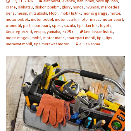
July 31, 2026
alat berat
,
Avanza
,
ban
,
bmw
,
bore up
,
bsn
,
crane
,
daihatsu
,
diskon ppnbm
,
glory
,
honda
,
hyundai
,
mercedes
benz
,
mesin
,
mitsubishi
,
Mobil
,
mobil listrik
,
morris garage
,
motor
,
motor bebek
,
motor bebel
,
motor listrik
,
motor matic
,
motor sport
,
otomotif
,
part
,
sparepart
,
sport
,
suzuki
,
tips dan trik
,
toyota
,
Uncategorized
,
vespa
,
yamaha
,
zx 25 r
kendaraan listrik
,
mesin mogok
,
mobil
,
motor matic
,
sparepart mobil
,
tips
,
tips
merawat mobil
,
tips merawat motor
Aulia Rahma