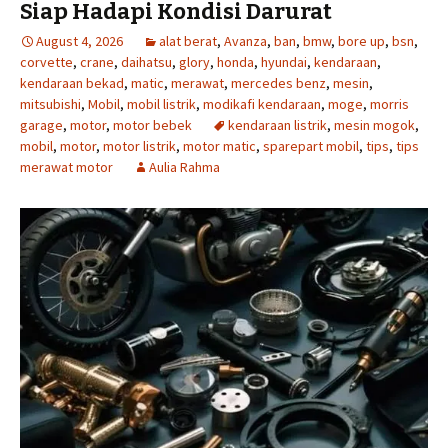
Siap Hadapi Kondisi Darurat
August 4, 2026
alat berat
,
Avanza
,
ban
,
bmw
,
bore up
,
bsn
,
corvette
,
crane
,
daihatsu
,
glory
,
honda
,
hyundai
,
kendaraan
,
kendaraan bekad
,
matic
,
merawat
,
mercedes benz
,
mesin
,
mitsubishi
,
Mobil
,
mobil listrik
,
modikafi kendaraan
,
moge
,
morris
garage
,
motor
,
motor bebek
kendaraan listrik
,
mesin mogok
,
mobil
,
motor
,
motor listrik
,
motor matic
,
sparepart mobil
,
tips
,
tips
merawat motor
Aulia Rahma