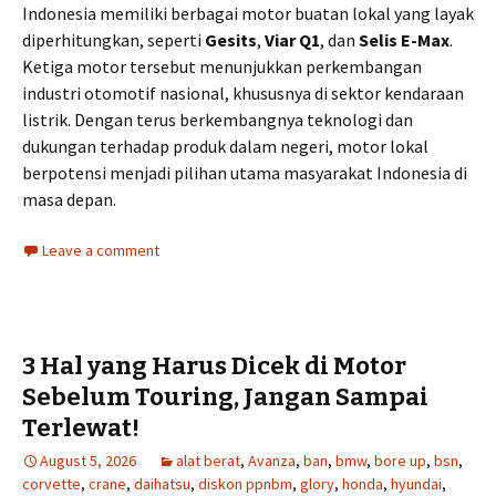
Indonesia memiliki berbagai motor buatan lokal yang layak
diperhitungkan, seperti
Gesits
,
Viar Q1
, dan
Selis E-Max
.
Ketiga motor tersebut menunjukkan perkembangan
industri otomotif nasional, khususnya di sektor kendaraan
listrik. Dengan terus berkembangnya teknologi dan
dukungan terhadap produk dalam negeri, motor lokal
berpotensi menjadi pilihan utama masyarakat Indonesia di
masa depan.
Leave a comment
3 Hal yang Harus Dicek di Motor
Sebelum Touring, Jangan Sampai
Terlewat!
August 5, 2026
alat berat
,
Avanza
,
ban
,
bmw
,
bore up
,
bsn
,
corvette
,
crane
,
daihatsu
,
diskon ppnbm
,
glory
,
honda
,
hyundai
,