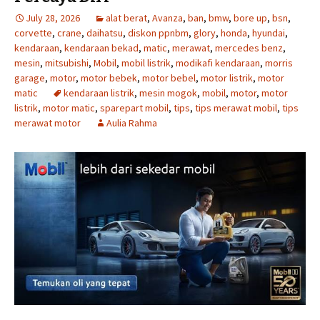
July 28, 2026
alat berat
,
Avanza
,
ban
,
bmw
,
bore up
,
bsn
,
corvette
,
crane
,
daihatsu
,
diskon ppnbm
,
glory
,
honda
,
hyundai
,
kendaraan
,
kendaraan bekad
,
matic
,
merawat
,
mercedes benz
,
mesin
,
mitsubishi
,
Mobil
,
mobil listrik
,
modikafi kendaraan
,
morris
garage
,
motor
,
motor bebek
,
motor bebel
,
motor listrik
,
motor
matic
kendaraan listrik
,
mesin mogok
,
mobil
,
motor
,
motor
listrik
,
motor matic
,
sparepart mobil
,
tips
,
tips merawat mobil
,
tips
merawat motor
Aulia Rahma