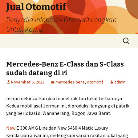
Jual Otomotif
Penyedia Informasi Otomotif Lengkap
Untuk Kamu
Skip
Search
to
for:
content
Mercedes-Benz E-Class dan S-Class
sudah datang di ri
November 6, 2021
mercedes benz
,
otomotif
admin
resmi meluncurkan dua model rakitan lokal terbarunya
Kedua mobil asal Jerman ini, diproduksi langsung di pabrik
yang berlokasi di Wanaherang, Bogor, Jawa Barat.
New
E 300 AMG Line dan New S450 4 Matic Luxury.
Kendaraan anyar ini, melengkapi varian rakitan lokal yang