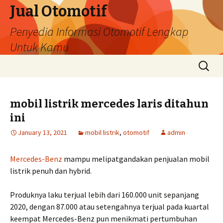
Jual Otomotif
Penyedia Informasi Otomotif Lengkap
Untuk Kamu
Skip
Search
to
for:
content
mobil listrik mercedes laris ditahun
ini
January 13, 2021
mobil listrik
,
otomotif
admin
Mercedes-Benz
mampu melipatgandakan penjualan mobil
listrik penuh dan hybrid.
Produknya laku terjual lebih dari 160.000 unit sepanjang
2020, dengan 87.000 atau setengahnya terjual pada kuartal
keempat Mercedes-Benz pun menikmati pertumbuhan