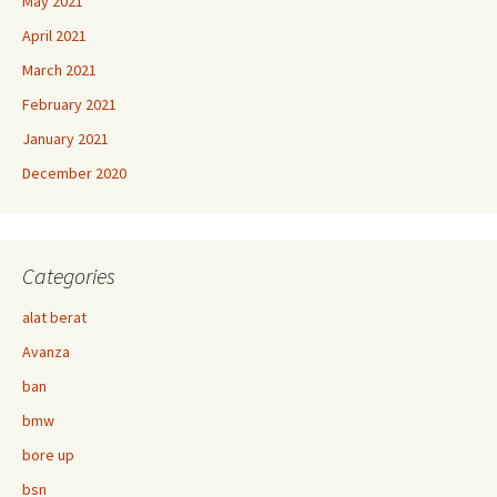
May 2021
April 2021
March 2021
February 2021
January 2021
December 2020
Categories
alat berat
Avanza
ban
bmw
bore up
bsn