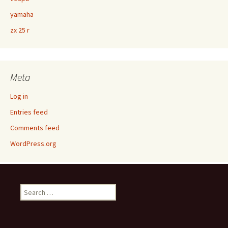
yamaha
zx 25 r
Meta
Log in
Entries feed
Comments feed
WordPress.org
Search
for: