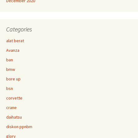
December 2020
Categories
alat berat
Avanza
ban
bmw
bore up
bsn
corvette
crane
daihatsu
diskon ppnbm
glory