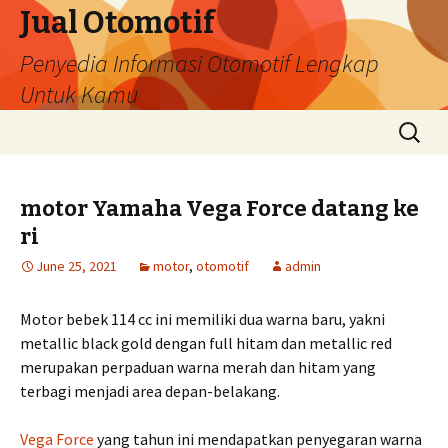
Jual Otomotif
Penyedia Informasi Otomotif Lengkap
Untuk Kamu
Skip
Search
to
for:
content
motor Yamaha Vega Force datang ke
ri
June 25, 2021
motor
,
otomotif
admin
Motor bebek 114 cc ini memiliki dua warna baru, yakni
metallic black gold dengan full hitam dan metallic red
merupakan perpaduan warna merah dan hitam yang
terbagi menjadi area depan-belakang.
Vega Force
yang tahun ini mendapatkan penyegaran warna