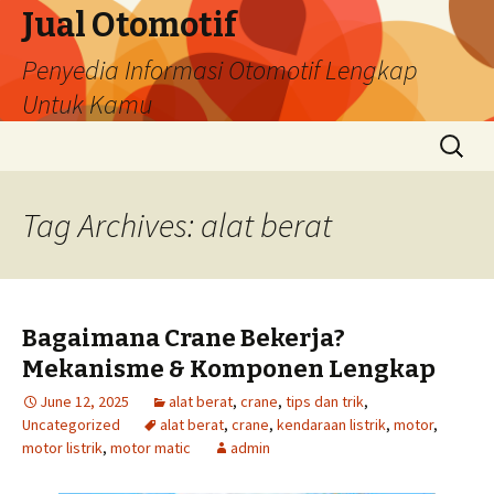
Jual Otomotif
Penyedia Informasi Otomotif Lengkap
Untuk Kamu
Skip
Search
to
for:
content
Tag Archives: alat berat
Bagaimana Crane Bekerja?
Mekanisme & Komponen Lengkap
June 12, 2025
alat berat
,
crane
,
tips dan trik
,
Uncategorized
alat berat
,
crane
,
kendaraan listrik
,
motor
,
motor listrik
,
motor matic
admin