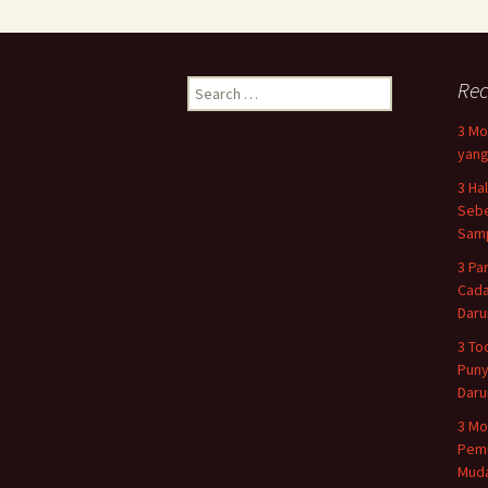
Search
Rec
for:
3 Mo
yang
3 Ha
Sebe
Samp
3 Pa
Cada
Daru
3 To
Puny
Daru
3 Mo
Pemu
Muda