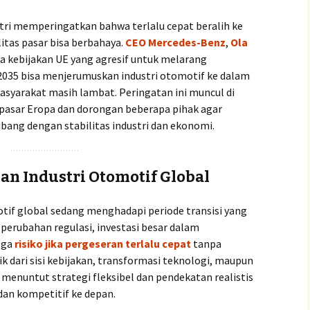
ri memperingatkan bahwa terlalu cepat beralih ke
tas pasar bisa berbahaya.
CEO Mercedes-Benz
,
Ola
 kebijakan UE yang agresif untuk melarang
 2035 bisa menjerumuskan industri otomotif ke dalam
 masyarakat masih lambat. Peringatan ini muncul di
 pasar Eropa dan dorongan beberapa pihak agar
mbang dengan stabilitas industri dan ekonomi.
n Industri Otomotif Global
tif global sedang menghadapi periode transisi yang
t perubahan regulasi, investasi besar dalam
ngga
risiko jika pergeseran terlalu cepat
tanpa
 dari sisi kebijakan, transformasi teknologi, maupun
 menuntut strategi fleksibel dan pendekatan realistis
 dan kompetitif ke depan.