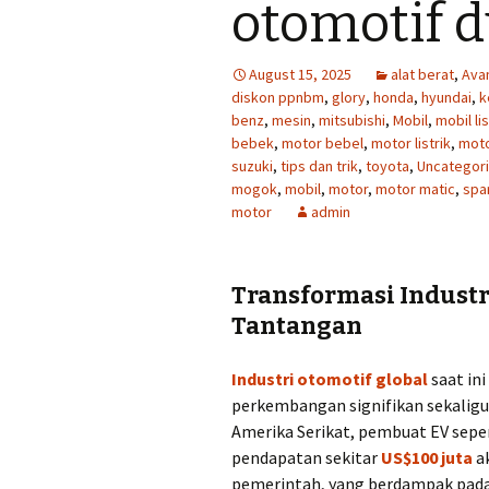
otomotif d
August 15, 2025
alat berat
,
Ava
diskon ppnbm
,
glory
,
honda
,
hyundai
,
k
benz
,
mesin
,
mitsubishi
,
Mobil
,
mobil lis
bebek
,
motor bebel
,
motor listrik
,
moto
suzuki
,
tips dan trik
,
toyota
,
Uncategor
mogok
,
mobil
,
motor
,
motor matic
,
spa
motor
admin
Transformasi Industr
Tantangan
Industri otomotif global
saat in
perkembangan signifikan sekaligus
Amerika Serikat, pembuat EV sepe
pendapatan sekitar
US$100 juta
ak
pemerintah, yang berdampak pada 