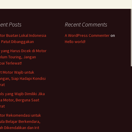
ent Posts
Recent Comments
tor Buatan Lokal Indonesia
A WordPress Commenter
on
 Patut Dibanggakan
Hello world!
l yang Harus Dicek di Motor
lum Touring, Jangan
ai Terlewat!
rt Motor Wajib untuk
ngan, Siap Hadapi Kondisi
rat
ols yang Wajib Dimiliki Jika
a Motor, Berguna Saat
rat
tor Rekomendasi untuk
la Belajar Berkendara,
h Dikendalikan dan Irit