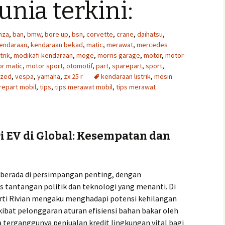
unia terkini:
nza
,
ban
,
bmw
,
bore up
,
bsn
,
corvette
,
crane
,
daihatsu
,
endaraan
,
kendaraan bekad
,
matic
,
merawat
,
mercedes
trik
,
modikafi kendaraan
,
moge
,
morris garage
,
motor
,
motor
r matic
,
motor sport
,
otomotif
,
part
,
sparepart
,
sport
,
ized
,
vespa
,
yamaha
,
zx 25 r
kendaraan listrik
,
mesin
repart mobil
,
tips
,
tips merawat mobil
,
tips merawat
i EV di Global: Kesempatan dan
i berada di persimpangan penting, dengan
 tantangan politik dan teknologi yang menanti. Di
rti Rivian mengaku menghadapi potensi kehilangan
ibat pelonggaran aturan efisiensi bahan bakar oleh
terganggunya penjualan kredit lingkungan vital bagi