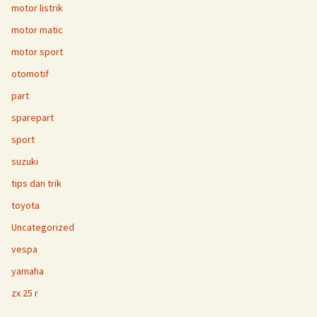
motor listrik
motor matic
motor sport
otomotif
part
sparepart
sport
suzuki
tips dan trik
toyota
Uncategorized
vespa
yamaha
zx 25 r