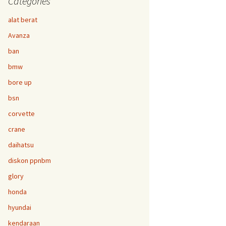
Categories
alat berat
Avanza
ban
bmw
bore up
bsn
corvette
crane
daihatsu
diskon ppnbm
glory
honda
hyundai
kendaraan