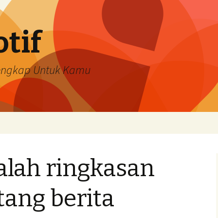
tif
Lengkap Untuk Kamu
alah ringkasan
tang berita