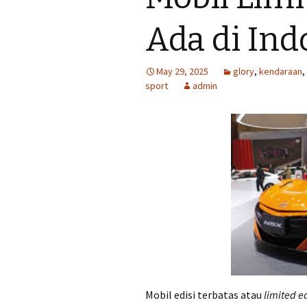
Ada di Ind
May 29, 2025
glory
,
kendaraan
,
sport
admin
Mobil edisi terbatas atau
limited e