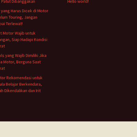
 Patut Dibanggakan
Hello world!
l yang Harus Dicek di Motor
lum Touring, Jangan
ai Terlewat!
rt Motor Wajib untuk
ngan, Siap Hadapi Kondisi
rat
ols yang Wajib Dimiliki Jika
a Motor, Berguna Saat
rat
tor Rekomendasi untuk
la Belajar Berkendara,
h Dikendalikan dan Irit