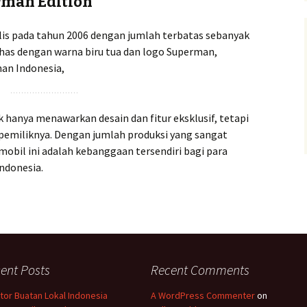
rman Edition
ilis pada tahun 2006 dengan jumlah terbatas sebanyak
 khas dengan warna biru tua dan logo Superman,
nan Indonesia,
ak hanya menawarkan desain dan fitur eksklusif, tetapi
 pemiliknya. Dengan jumlah produksi yang sangat
 mobil ini adalah kebanggaan tersendiri bagi para
Indonesia.
ent Posts
Recent Comments
tor Buatan Lokal Indonesia
A WordPress Commenter
on