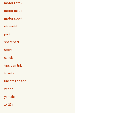
motor listrik
motor matic
motor sport
otomotif
part
sparepart
sport
suzuki
tips dan trik
toyota
Uncategorized
vespa
yamaha
zx 25 r