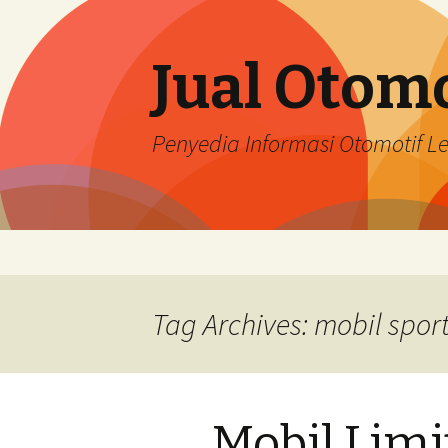
Jual Otomo
Penyedia Informasi Otomotif 
Skip
to
content
Tag Archives: mobil spor
Mobil Limi