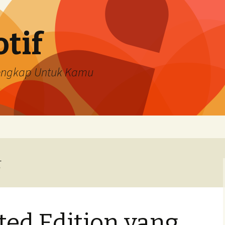
tif
Lengkap Untuk Kamu
t
ted Edition yang