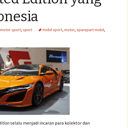
onesia
motor sport
,
sport
mobil sport
,
motor
,
sparepart mobil
,
dition
selalu menjadi incaran para kolektor dan