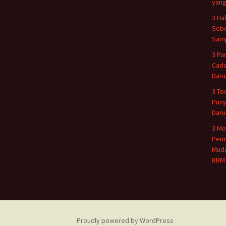
yang
3 Ha
Sebe
Samp
3 Pa
Cada
Daru
3 To
Puny
Daru
3 Mo
Pemu
Muda
BBM
Proudly powered by WordPress