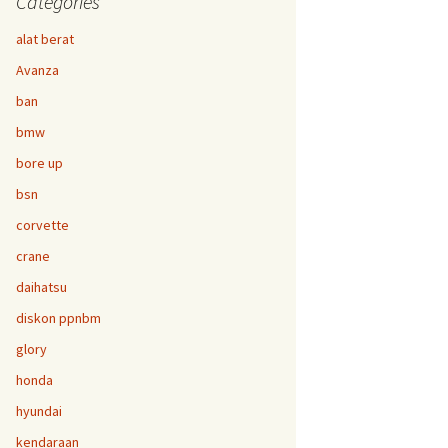
Categories
alat berat
Avanza
ban
bmw
bore up
bsn
corvette
crane
daihatsu
diskon ppnbm
glory
honda
hyundai
kendaraan