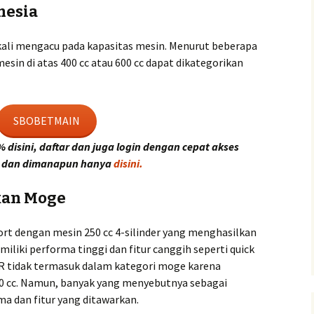
nesia
gkali mengacu pada kapasitas mesin. Menurut beberapa
sin di atas 400 cc atau 600 cc dapat dikategorikan
SBOBETMAIN
disini, daftar dan juga login dengan cepat akses
 dan dimanapun hanya
disini.
kan Moge
rt dengan mesin 250 cc 4-silinder yang menghasilkan
iliki performa tinggi dan fitur canggih seperti quick
25R tidak termasuk dalam kategori moge karena
0 cc. Namun, banyak yang menyebutnya sebagai
a dan fitur yang ditawarkan.