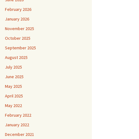
February 2026
January 2026
November 2025
October 2025
September 2025
August 2025
July 2025
June 2025
May 2025
April 2025
May 2022
February 2022
January 2022
December 2021