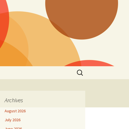
Search
for:
Archives
August 2026
July 2026
June 2026