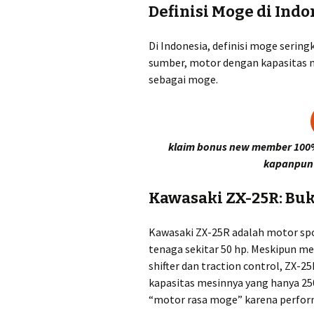
Definisi Moge di Indo
Di Indonesia, definisi moge serin
sumber, motor dengan kapasitas me
sebagai moge.
klaim bonus new member 100% 
kapanpun
Kawasaki ZX-25R: Bu
Kawasaki ZX-25R adalah motor spo
tenaga sekitar 50 hp. Meskipun mem
shifter dan traction control, ZX-
kapasitas mesinnya yang hanya 25
“motor rasa moge” karena perform