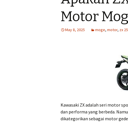
Motor Mog
May 8, 2025
moge
,
motor
,
zx 25
Kawasaki ZX adalah seri motor spor
dan performa yang berbeda. Namun
dikategorikan sebagai motor gede