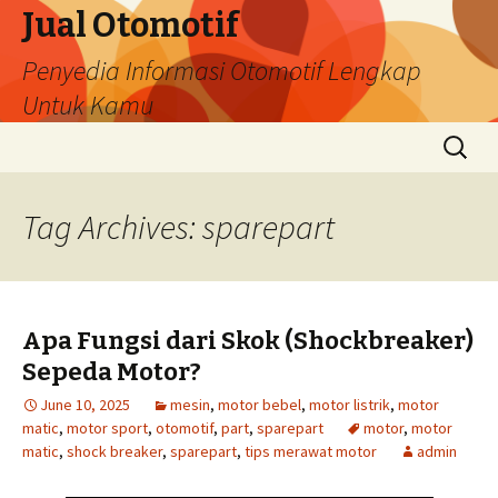
Jual Otomotif
Penyedia Informasi Otomotif Lengkap
Untuk Kamu
Skip
Search
to
for:
content
Tag Archives: sparepart
Apa Fungsi dari Skok (Shockbreaker)
Sepeda Motor?
June 10, 2025
mesin
,
motor bebel
,
motor listrik
,
motor
matic
,
motor sport
,
otomotif
,
part
,
sparepart
motor
,
motor
matic
,
shock breaker
,
sparepart
,
tips merawat motor
admin