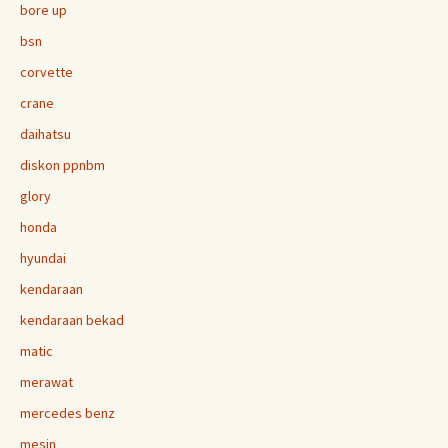
bore up
bsn
corvette
crane
daihatsu
diskon ppnbm
glory
honda
hyundai
kendaraan
kendaraan bekad
matic
merawat
mercedes benz
mesin