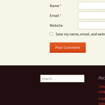
Name
*
Email
*
Website
Save my name, email, and webs
Search
Rec
for:
3 Mo
yang
3 Ha
Sebe