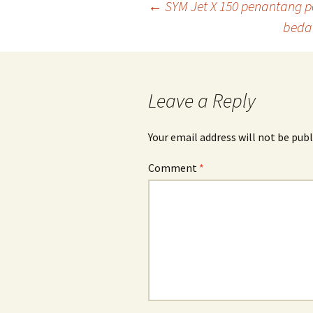
Post
←
SYM Jet X 150 penantang p
beda
navigation
Leave a Reply
Your email address will not be publ
Comment
*