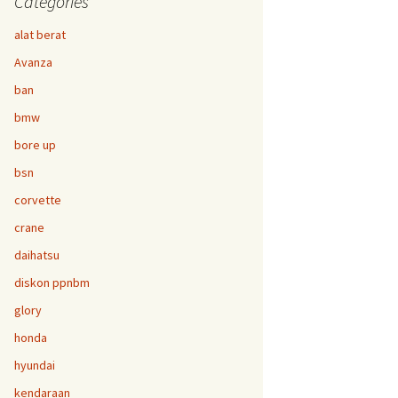
Categories
alat berat
Avanza
ban
bmw
bore up
bsn
corvette
crane
daihatsu
diskon ppnbm
glory
honda
hyundai
kendaraan