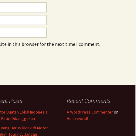
ite in this browser for the next time I comment.
ent Posts
Recent Comments
tor Buatan Lokal Indonesia
A WordPress Commenter
on
 Patut Dibanggakan
Hello world!
l yang Harus Dicek di Motor
lum Touring, Jangan