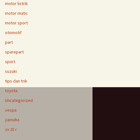
motor listrik
motor matic
motor sport
otomotif
part
sparepart
sport
suzuki
tips dan trik
toyota
Uncategorized
vespa
yamaha
zx 25 r