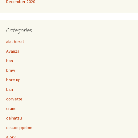
December 2020
Categories
alat berat
Avanza
ban
bmw
bore up
bsn
corvette
crane
daihatsu
diskon ppnbm
glory