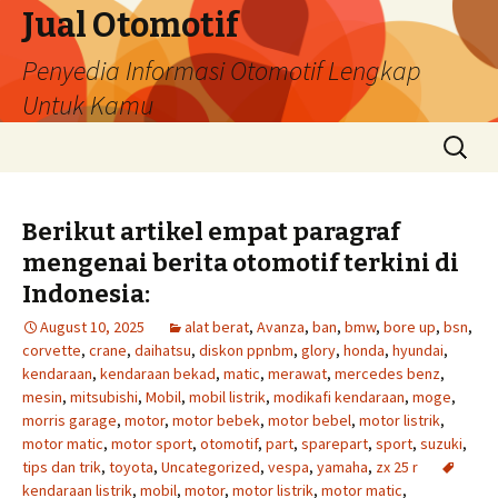
Jual Otomotif
Penyedia Informasi Otomotif Lengkap
Untuk Kamu
Skip
Search
to
for:
content
Berikut artikel empat paragraf
mengenai berita otomotif terkini di
Indonesia:
August 10, 2025
alat berat
,
Avanza
,
ban
,
bmw
,
bore up
,
bsn
,
corvette
,
crane
,
daihatsu
,
diskon ppnbm
,
glory
,
honda
,
hyundai
,
kendaraan
,
kendaraan bekad
,
matic
,
merawat
,
mercedes benz
,
mesin
,
mitsubishi
,
Mobil
,
mobil listrik
,
modikafi kendaraan
,
moge
,
morris garage
,
motor
,
motor bebek
,
motor bebel
,
motor listrik
,
motor matic
,
motor sport
,
otomotif
,
part
,
sparepart
,
sport
,
suzuki
,
tips dan trik
,
toyota
,
Uncategorized
,
vespa
,
yamaha
,
zx 25 r
kendaraan listrik
,
mobil
,
motor
,
motor listrik
,
motor matic
,