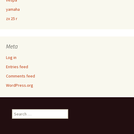
vespa
yamaha
zx 25 r
Meta
Log in
Entries feed
Comments feed
WordPress.org
Search
for: