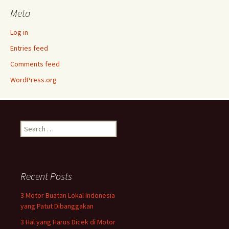
Meta
Log in
Entries feed
Comments feed
WordPress.org
Search
for:
Recent Posts
3 Motor Buatan Lokal Indonesia
yang Patut Dibanggakan
3 Hal yang Harus Dicek di Motor