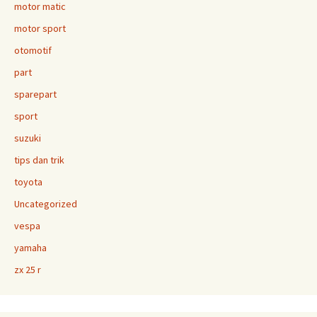
motor matic
motor sport
otomotif
part
sparepart
sport
suzuki
tips dan trik
toyota
Uncategorized
vespa
yamaha
zx 25 r