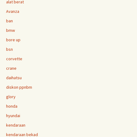
alat berat
Avanza
ban
bmw
bore up
bsn
corvette
crane
daihatsu
diskon ppnbm
glory
honda
hyundai
kendaraan
kendaraan bekad