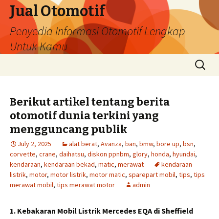
Jual Otomotif
Penyedia Informasi Otomotif Lengkap
Untuk Kamu
Skip
Search
to
for:
content
Berikut artikel tentang berita
otomotif dunia terkini yang
mengguncang publik
July 2, 2025
alat berat
,
Avanza
,
ban
,
bmw
,
bore up
,
bsn
,
corvette
,
crane
,
daihatsu
,
diskon ppnbm
,
glory
,
honda
,
hyundai
,
kendaraan
,
kendaraan bekad
,
matic
,
merawat
kendaraan
listrik
,
motor
,
motor listrik
,
motor matic
,
sparepart mobil
,
tips
,
tips
merawat mobil
,
tips merawat motor
admin
1. Kebakaran Mobil Listrik Mercedes EQA di Sheffield