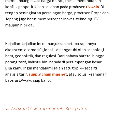
membendung invasi harga murah, meski menimbulkan
konflik geopolitik dan tekanan pada produsen
EV Asia
. Di
tengah peningkatan persaingan harga, produsen Eropa dan
Jepang juga harus mempercepat inovasi teknologi EV
maupun hibrida .
Kejadian-kejadian ini menunjukkan betapa rapuhnya
ekosistem otomotif global—dipengaruhi oleh teknologi
baru, geopolitik, dan regulasi. Dari bahaya baterai hingga
perang tarif, industri kini berada di persimpangan besar.
Bila kamu ingin mendalami salah satu topik—seperti
analisis tarif,
supply chain magnet
, atau solusi keamanan
baterai EV—aku siap bantu!
Post
←
Apakah CC Mempengaruhi Kecepatan