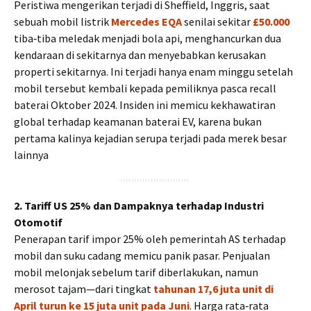
Peristiwa mengerikan terjadi di Sheffield, Inggris, saat
sebuah mobil listrik
Mercedes EQA
senilai sekitar
£50.000
tiba‑tiba meledak menjadi bola api, menghancurkan dua
kendaraan di sekitarnya dan menyebabkan kerusakan
properti sekitarnya. Ini terjadi hanya enam minggu setelah
mobil tersebut kembali kepada pemiliknya pasca recall
baterai Oktober 2024. Insiden ini memicu kekhawatiran
global terhadap keamanan baterai EV, karena bukan
pertama kalinya kejadian serupa terjadi pada merek besar
lainnya
2. Tariff US 25% dan Dampaknya terhadap Industri
Otomotif
Penerapan tarif impor 25% oleh pemerintah AS terhadap
mobil dan suku cadang memicu panik pasar. Penjualan
mobil melonjak sebelum tarif diberlakukan, namun
merosot tajam—dari tingkat
tahunan 17,6 juta unit di
April turun ke 15 juta unit pada Juni
. Harga rata‑rata