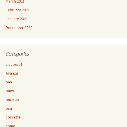
March 2021
February 2021
January 2021
December 2020
Categories
alat berat
Avanza
ban
bmw
bore up
bsn
corvette
crane