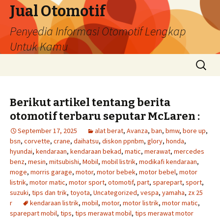
Jual Otomotif
Penyedia Informasi Otomotif Lengkap
Untuk Kamu
Skip
Search
to
for:
content
Berikut artikel tentang berita
otomotif terbaru seputar McLaren :
September 17, 2025
alat berat
,
Avanza
,
ban
,
bmw
,
bore up
,
bsn
,
corvette
,
crane
,
daihatsu
,
diskon ppnbm
,
glory
,
honda
,
hyundai
,
kendaraan
,
kendaraan bekad
,
matic
,
merawat
,
mercedes
benz
,
mesin
,
mitsubishi
,
Mobil
,
mobil listrik
,
modikafi kendaraan
,
moge
,
morris garage
,
motor
,
motor bebek
,
motor bebel
,
motor
listrik
,
motor matic
,
motor sport
,
otomotif
,
part
,
sparepart
,
sport
,
suzuki
,
tips dan trik
,
toyota
,
Uncategorized
,
vespa
,
yamaha
,
zx 25
r
kendaraan listrik
,
mobil
,
motor
,
motor listrik
,
motor matic
,
sparepart mobil
,
tips
,
tips merawat mobil
,
tips merawat motor