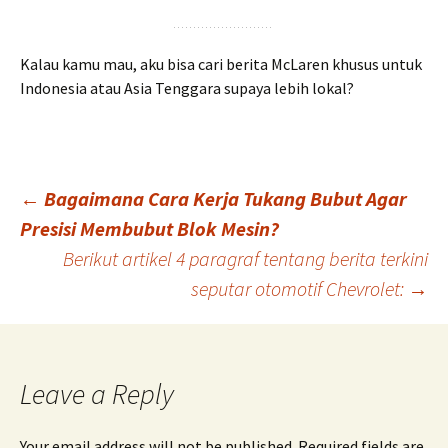
Kalau kamu mau, aku bisa cari berita McLaren khusus untuk
Indonesia atau Asia Tenggara supaya lebih lokal?
Post
←
Bagaimana Cara Kerja Tukang Bubut Agar
Presisi Membubut Blok Mesin?
Berikut artikel 4 paragraf tentang berita terkini
navigation
seputar otomotif Chevrolet:
→
Leave a Reply
Your email address will not be published.
Required fields are