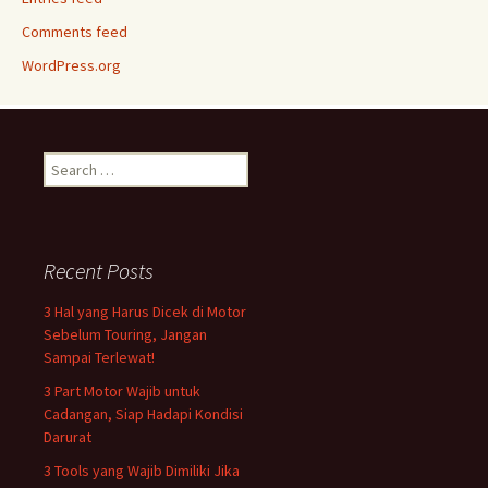
Comments feed
WordPress.org
Search
for:
Recent Posts
3 Hal yang Harus Dicek di Motor
Sebelum Touring, Jangan
Sampai Terlewat!
3 Part Motor Wajib untuk
Cadangan, Siap Hadapi Kondisi
Darurat
3 Tools yang Wajib Dimiliki Jika