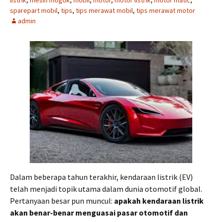
listrik
,
mesin mogok
,
mobil
,
motor
,
motor listrik
,
motor matic
,
sparepart mobil
,
tips
,
tips merawat mobil
,
tips merawat motor
admin
Dalam beberapa tahun terakhir, kendaraan listrik (EV)
telah menjadi topik utama dalam dunia otomotif global.
Pertanyaan besar pun muncul:
apakah kendaraan listrik
akan benar-benar menguasai pasar otomotif dan