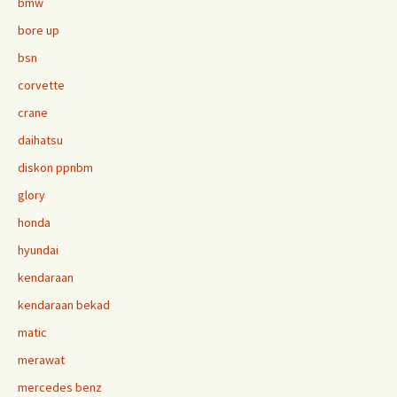
bmw
bore up
bsn
corvette
crane
daihatsu
diskon ppnbm
glory
honda
hyundai
kendaraan
kendaraan bekad
matic
merawat
mercedes benz