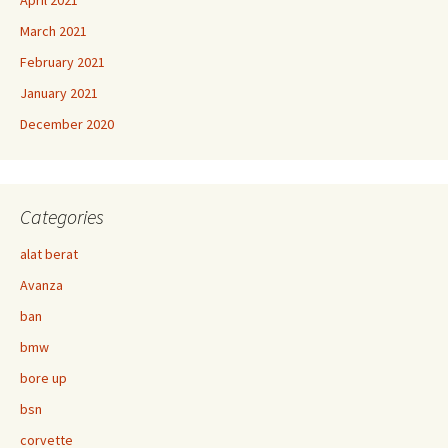
April 2021
March 2021
February 2021
January 2021
December 2020
Categories
alat berat
Avanza
ban
bmw
bore up
bsn
corvette