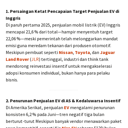
1. Persaingan Ketat Pencapaian Target Penjualan EV di
Inggris
Di paruh pertama 2025, penjualan mobil listrik (EV) Inggris
mencapai 21,6 % dari total—hampir menyentuh target
22,06 %—meski pemerintah telah melonggarkan mandat
emisi guna meredam tekanan dari produsen otomotif.
Meskipun pembuat seperti
Nissan
,
Toyota
, dan
Jaguar
Land Rover
(
JLR
) tertinggal, industri dan think tank
mendorong reinvestasi insentif untuk mengakselerasi
adopsi konsumen individual, bukan hanya para pelaku
bisnis.
2. Penurunan Penjualan EV di AS & Kedaluwarsa Insentif
Di Amerika Serikat, penjualan
EV
mengalami penurunan
konsisten 6,2 % pada Juni—tren negatif tiga bulan
berturut-turut Meskipun banyak vendor menawarkan paket