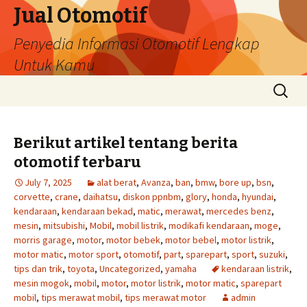
Jual Otomotif
Penyedia Informasi Otomotif Lengkap
Untuk Kamu
Skip
Search
to
for:
content
Berikut artikel tentang berita
otomotif terbaru
July 7, 2025
alat berat
,
Avanza
,
ban
,
bmw
,
bore up
,
bsn
,
corvette
,
crane
,
daihatsu
,
diskon ppnbm
,
glory
,
honda
,
hyundai
,
kendaraan
,
kendaraan bekad
,
matic
,
merawat
,
mercedes benz
,
mesin
,
mitsubishi
,
Mobil
,
mobil listrik
,
modikafi kendaraan
,
moge
,
morris garage
,
motor
,
motor bebek
,
motor bebel
,
motor listrik
,
motor matic
,
motor sport
,
otomotif
,
part
,
sparepart
,
sport
,
suzuki
,
tips dan trik
,
toyota
,
Uncategorized
,
yamaha
kendaraan listrik
,
mesin mogok
,
mobil
,
motor
,
motor listrik
,
motor matic
,
sparepart
mobil
,
tips merawat mobil
,
tips merawat motor
admin