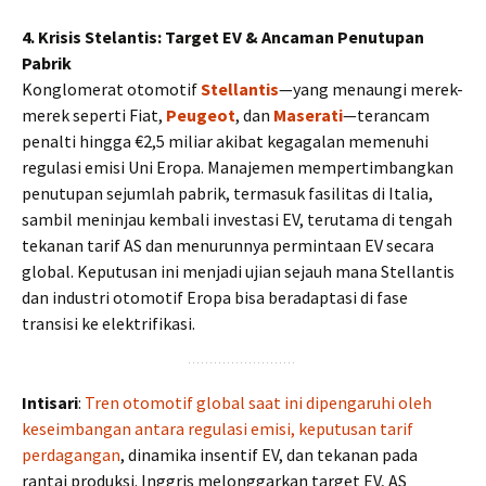
4. Krisis Stelantis: Target EV & Ancaman Penutupan
Pabrik
Konglomerat otomotif
Stellantis
—yang menaungi merek-
merek seperti Fiat,
Peugeot
, dan
Maserati
—terancam
penalti hingga €2,5 miliar akibat kegagalan memenuhi
regulasi emisi Uni Eropa. Manajemen mempertimbangkan
penutupan sejumlah pabrik, termasuk fasilitas di Italia,
sambil meninjau kembali investasi EV, terutama di tengah
tekanan tarif AS dan menurunnya permintaan EV secara
global. Keputusan ini menjadi ujian sejauh mana Stellantis
dan industri otomotif Eropa bisa beradaptasi di fase
transisi ke elektrifikasi.
Intisari
:
Tren otomotif global saat ini dipengaruhi oleh
keseimbangan antara regulasi emisi, keputusan tarif
perdagangan
, dinamika insentif EV, dan tekanan pada
rantai produksi. Inggris melonggarkan target EV, AS