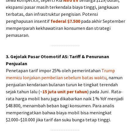
sewa kompetitif, seperti Kia
Niro EV
seharga $129/bulan,
ekspansi pasar masih terkendala biaya tinggi, jangkauan
terbatas, dan infrastruktur pengisian. Potensi
penghapusan insentif
federal $7.500
pada akhir September
memperparah kekhawatiran konsumen dan strategi
pemasaran.
3. Gejolak Pasar Otomotif AS: Tariff & Penurunan
Penjualan
Penetapan tarif impor 25% oleh pemerintahan
Trump
memicu lonjakan pembelian sebelum batas waktu
, namun
penjualan kendaraan bulanan turun ke tingkat terendah
sejak tahun lalu (~
15 juta unit per tahun
) pada Juni . Rata-
rata harga mobil baru juga dikabarkan naik 1 % YoY menjadi
$48.800, menambah beban bagi konsumen. Para analis
memperingatkan bahwa biaya mobil bisa meningkat
$2.000–$10.000 jika tarif dan suku bunga tetap tinggi.