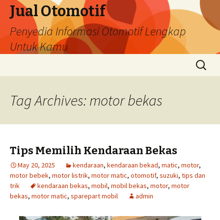
Jual Otomotif
Penyedia Informasi Otomotif Lengkap
Untuk Kamu
Skip
Search
to
for:
content
Tag Archives: motor bekas
Tips Memilih Kendaraan Bekas
May 20, 2025
kendaraan
,
kendaraan bekad
,
matic
,
motor
,
motor bebek
,
motor listrik
,
motor matic
,
otomotif
,
suzuki
,
tips dan
trik
kendaraan bekas
,
mobil
,
mobil bekas
,
motor
,
motor
bekas
,
motor matic
,
sparepart mobil
admin