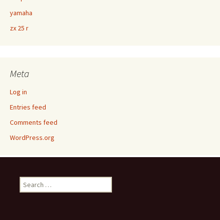
yamaha
zx 25 r
Meta
Log in
Entries feed
Comments feed
WordPress.org
Search
for: