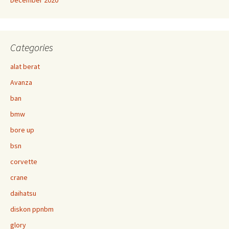
December 2020
Categories
alat berat
Avanza
ban
bmw
bore up
bsn
corvette
crane
daihatsu
diskon ppnbm
glory