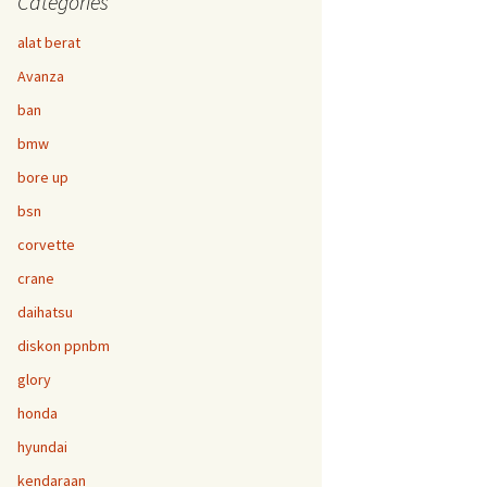
Categories
alat berat
Avanza
ban
bmw
bore up
bsn
corvette
crane
daihatsu
diskon ppnbm
glory
honda
hyundai
kendaraan