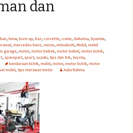
aman dan
ban
,
bmw
,
bore up
,
bsn
,
corvette
,
crane
,
daihatsu
,
hyundai
,
erawat
,
mercedes benz
,
mesin
,
mitsubishi
,
Mobil
,
mobil
is garage
,
motor
,
motor bebek
,
motor bebel
,
motor listrik
,
rt
,
sparepart
,
sport
,
suzuki
,
tips dan trik
,
toyota
,
kendaraan listrik
,
mobil
,
motor
,
motor listrik
,
motor
wat mobil
,
tips merawat motor
Aulia Rahma