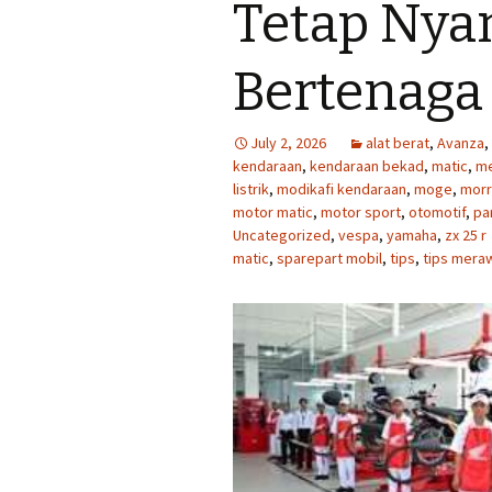
Tetap Ny
Bertenaga
July 2, 2026
alat berat
,
Avanza
,
kendaraan
,
kendaraan bekad
,
matic
,
m
listrik
,
modikafi kendaraan
,
moge
,
morr
motor matic
,
motor sport
,
otomotif
,
pa
Uncategorized
,
vespa
,
yamaha
,
zx 25 r
matic
,
sparepart mobil
,
tips
,
tips mera