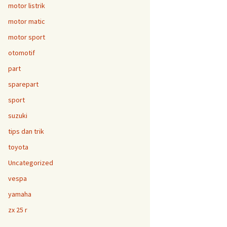
motor listrik
motor matic
motor sport
otomotif
part
sparepart
sport
suzuki
tips dan trik
toyota
Uncategorized
vespa
yamaha
zx 25 r