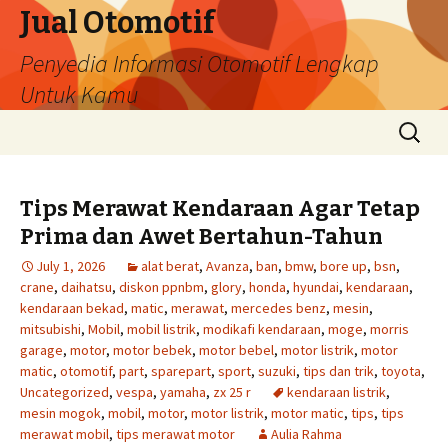
Jual Otomotif
Penyedia Informasi Otomotif Lengkap
Untuk Kamu
Skip
Search
to
for:
content
Tips Merawat Kendaraan Agar Tetap
Prima dan Awet Bertahun-Tahun
July 1, 2026
alat berat
,
Avanza
,
ban
,
bmw
,
bore up
,
bsn
,
crane
,
daihatsu
,
diskon ppnbm
,
glory
,
honda
,
hyundai
,
kendaraan
,
kendaraan bekad
,
matic
,
merawat
,
mercedes benz
,
mesin
,
mitsubishi
,
Mobil
,
mobil listrik
,
modikafi kendaraan
,
moge
,
morris
garage
,
motor
,
motor bebek
,
motor bebel
,
motor listrik
,
motor
matic
,
otomotif
,
part
,
sparepart
,
sport
,
suzuki
,
tips dan trik
,
toyota
,
Uncategorized
,
vespa
,
yamaha
,
zx 25 r
kendaraan listrik
,
mesin mogok
,
mobil
,
motor
,
motor listrik
,
motor matic
,
tips
,
tips
merawat mobil
,
tips merawat motor
Aulia Rahma