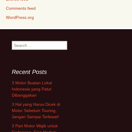
Comments feed
WordPress.org
Search
for:
Recent Posts
3 Motor Buatan Lokal
Indonesia yang Patut
Dibanggakan
3 Hal yang Harus Dicek di
Motor Sebelum Touring,
Jangan Sampai Terlewat!
3 Part Motor Wajib untuk