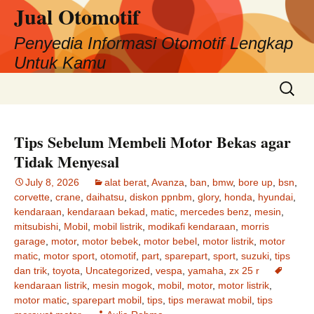
Jual Otomotif
Penyedia Informasi Otomotif Lengkap
Untuk Kamu
Skip
Search
to
for:
content
Tips Sebelum Membeli Motor Bekas agar
Tidak Menyesal
July 8, 2026
alat berat
,
Avanza
,
ban
,
bmw
,
bore up
,
bsn
,
corvette
,
crane
,
daihatsu
,
diskon ppnbm
,
glory
,
honda
,
hyundai
,
kendaraan
,
kendaraan bekad
,
matic
,
mercedes benz
,
mesin
,
mitsubishi
,
Mobil
,
mobil listrik
,
modikafi kendaraan
,
morris
garage
,
motor
,
motor bebek
,
motor bebel
,
motor listrik
,
motor
matic
,
motor sport
,
otomotif
,
part
,
sparepart
,
sport
,
suzuki
,
tips
dan trik
,
toyota
,
Uncategorized
,
vespa
,
yamaha
,
zx 25 r
kendaraan listrik
,
mesin mogok
,
mobil
,
motor
,
motor listrik
,
motor matic
,
sparepart mobil
,
tips
,
tips merawat mobil
,
tips