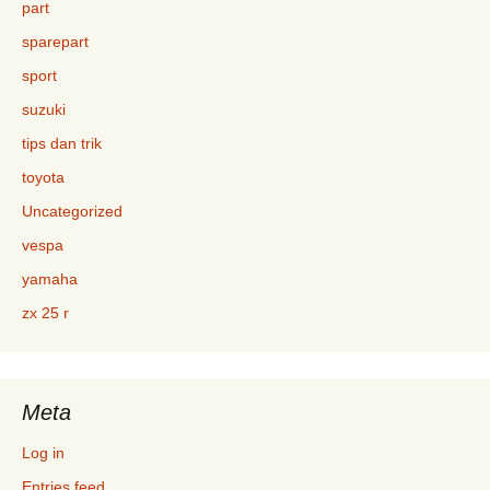
part
sparepart
sport
suzuki
tips dan trik
toyota
Uncategorized
vespa
yamaha
zx 25 r
Meta
Log in
Entries feed