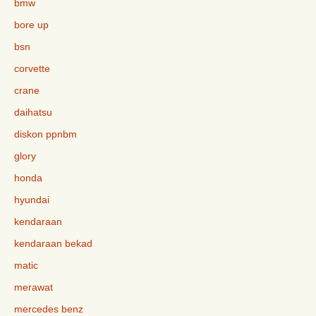
bmw
bore up
bsn
corvette
crane
daihatsu
diskon ppnbm
glory
honda
hyundai
kendaraan
kendaraan bekad
matic
merawat
mercedes benz