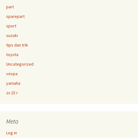
part
sparepart
sport
suzuki
tips dan trik
toyota
Uncategorized
vespa
yamaha
zx 25 r
Meta
Log in