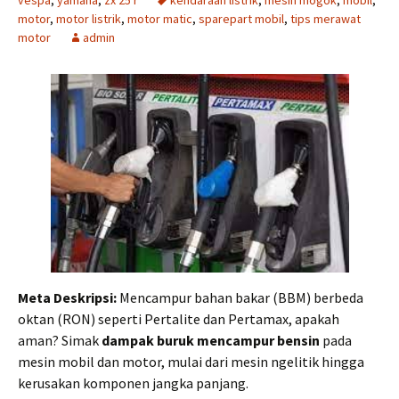
vespa
,
yamaha
,
zx 25 r
kendaraan listrik
,
mesin mogok
,
mobil
,
motor
,
motor listrik
,
motor matic
,
sparepart mobil
,
tips merawat
motor
admin
Meta Deskripsi:
Mencampur bahan bakar (BBM) berbeda
oktan (RON) seperti Pertalite dan Pertamax, apakah
aman? Simak
dampak buruk mencampur bensin
pada
mesin mobil dan motor, mulai dari mesin ngelitik hingga
kerusakan komponen jangka panjang.