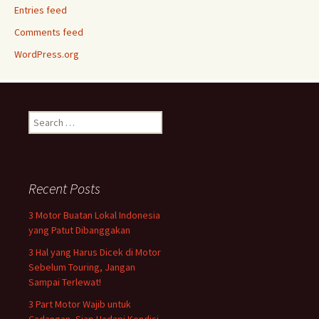
Entries feed
Comments feed
WordPress.org
Search
for:
Recent Posts
3 Motor Buatan Lokal Indonesia
yang Patut Dibanggakan
3 Hal yang Harus Dicek di Motor
Sebelum Touring, Jangan
Sampai Terlewat!
3 Part Motor Wajib untuk