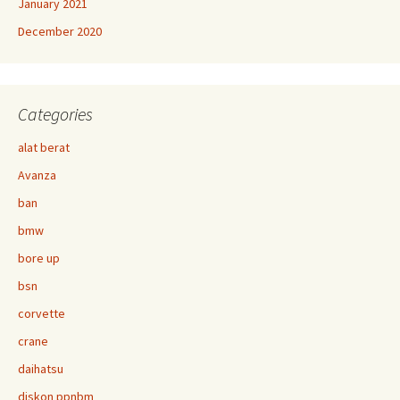
January 2021
December 2020
Categories
alat berat
Avanza
ban
bmw
bore up
bsn
corvette
crane
daihatsu
diskon ppnbm