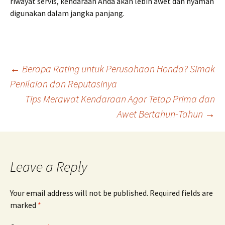
riwayat servis, kendaraan Anda akan lebih awet dan nyaman
digunakan dalam jangka panjang.
Post
←
Berapa Rating untuk Perusahaan Honda? Simak
Penilaian dan Reputasinya
Tips Merawat Kendaraan Agar Tetap Prima dan
navigation
Awet Bertahun-Tahun
→
Leave a Reply
Your email address will not be published.
Required fields are
marked
*