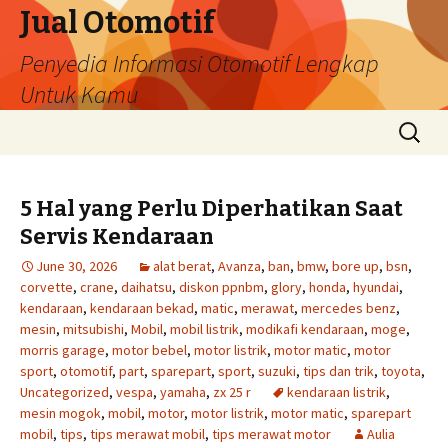
Jual Otomotif
Penyedia Informasi Otomotif Lengkap
Untuk Kamu
Skip
Search
to
for:
content
5 Hal yang Perlu Diperhatikan Saat
Servis Kendaraan
June 30, 2026
alat berat
,
Avanza
,
ban
,
bmw
,
bore up
,
bsn
,
corvette
,
crane
,
daihatsu
,
diskon ppnbm
,
glory
,
honda
,
hyundai
,
kendaraan
,
kendaraan bekad
,
matic
,
merawat
,
mercedes benz
,
mesin
,
mitsubishi
,
Mobil
,
mobil listrik
,
modikafi kendaraan
,
moge
,
morris garage
,
motor bebel
,
motor listrik
,
motor matic
,
motor
sport
,
otomotif
,
part
,
sparepart
,
sport
,
suzuki
,
tips dan trik
,
toyota
,
Uncategorized
,
vespa
,
yamaha
,
zx 25 r
kendaraan listrik
,
mesin mogok
,
mobil
,
motor
,
motor listrik
,
motor matic
,
sparepart
mobil
,
tips
,
tips merawat mobil
,
tips merawat motor
Aulia