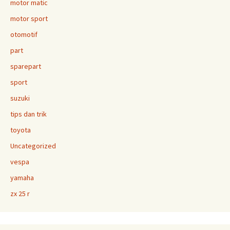
motor matic
motor sport
otomotif
part
sparepart
sport
suzuki
tips dan trik
toyota
Uncategorized
vespa
yamaha
zx 25 r