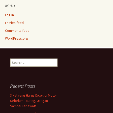
Meta
Log in
Entries feed
Comments feed
WordPress.org
Search
for:
Recent Posts
3 Hal yang Harus Dicek di Motor
Sebelum Touring, Jangan
Sampai Terlewat!