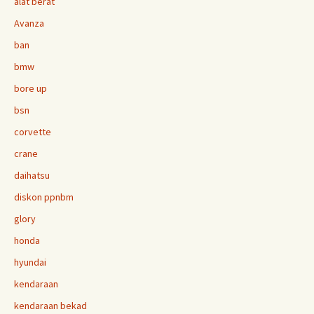
alat berat
Avanza
ban
bmw
bore up
bsn
corvette
crane
daihatsu
diskon ppnbm
glory
honda
hyundai
kendaraan
kendaraan bekad