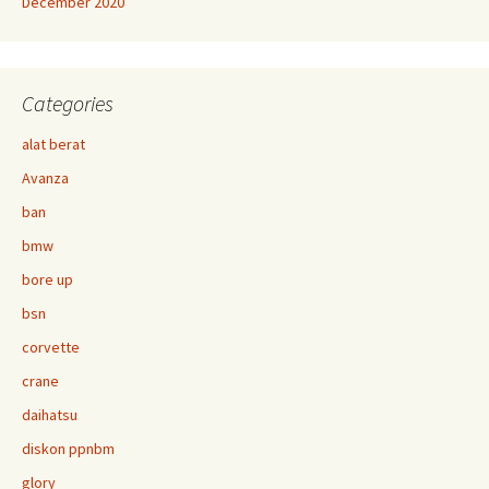
December 2020
Categories
alat berat
Avanza
ban
bmw
bore up
bsn
corvette
crane
daihatsu
diskon ppnbm
glory