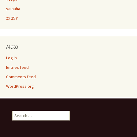
yamaha
zx 25 r
Meta
Log in
Entries feed
Comments feed
WordPress.org
Search
for: