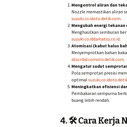
Mengontrol aliran dan tek
Nozzle memastikan aliran s
suzuki.co.id
oto.detik.com
.
Mengubah energi tekanan m
Menghasilkan semburan bert
suzuki.co.id
daihatsu.co.id
.
Atomisasi (kabut halus ba
Menyemprotkan bahan bakar
id.scribd.com
oto.detik.com
.
Mengatur sudut semprota
Pola semprotan presisi me
optimal
suzuki.co.id
oto.deti
Meningkatkan efisiensi da
Pembakaran sempurna berkon
buang lebih rendah.
4. 🛠️ Cara Kerja 