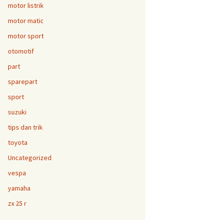
motor listrik
motor matic
motor sport
otomotif
part
sparepart
sport
suzuki
tips dan trik
toyota
Uncategorized
vespa
yamaha
zx 25 r