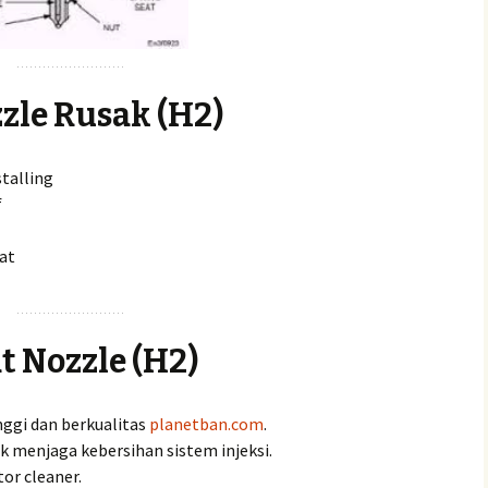
ozzle Rusak (H2)
stalling
f
at
t Nozzle (H2)
ggi dan berkualitas
planetban.com
.
uk menjaga kebersihan sistem injeksi.
tor cleaner.