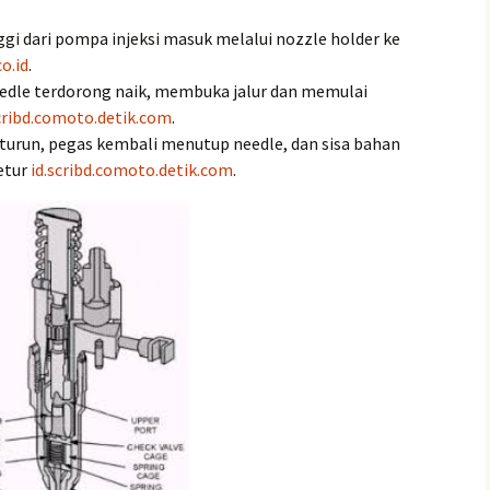
gi dari pompa injeksi masuk melalui nozzle holder ke
co.id
.
eedle terdorong naik, membuka jalur dan memulai
cribd.com
oto.detik.com
.
n turun, pegas kembali menutup needle, dan sisa bahan
etur
id.scribd.com
oto.detik.com
.