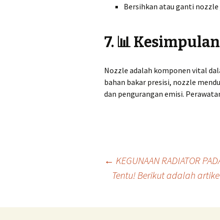
Bersihkan atau ganti nozzle
7. 📊 Kesimpulan
Nozzle adalah komponen vital da
bahan bakar presisi, nozzle mendu
dan pengurangan emisi. Perawatan
Post
←
KEGUNAAN RADIATOR PADA
Tentu! Berikut adalah artike
navigation