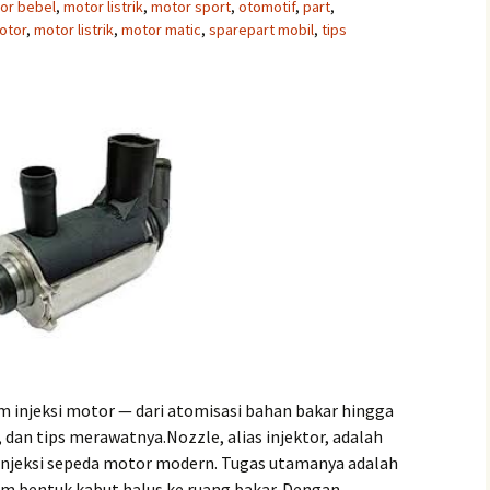
or bebel
,
motor listrik
,
motor sport
,
otomotif
,
part
,
otor
,
motor listrik
,
motor matic
,
sparepart mobil
,
tips
m injeksi motor — dari atomisasi bahan bakar hingga
 dan tips merawatnya.Nozzle, alias injektor, adalah
njeksi sepeda motor modern. Tugas utamanya adalah
 bentuk kabut halus ke ruang bakar. Dengan