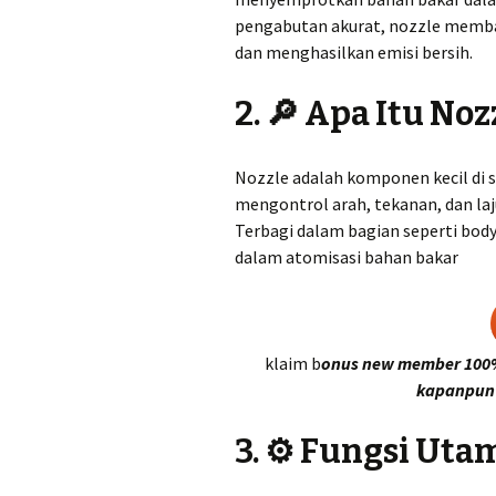
pengabutan akurat, nozzle memban
dan menghasilkan emisi bersih.
2. 🔎 Apa Itu Noz
Nozzle adalah komponen kecil di 
mengontrol arah, tekanan, dan laj
Terbagi dalam bagian seperti body
dalam atomisasi bahan bakar
klaim b
onus new member 100% 
kapanpun 
3. ⚙️ Fungsi Uta