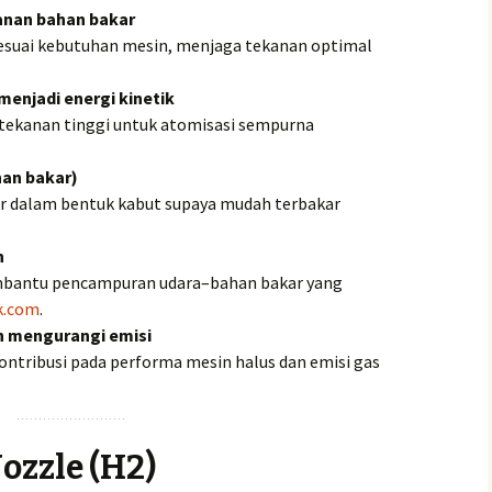
anan bahan bakar
esuai kebutuhan mesin, menjaga tekanan optimal
enjadi energi kinetik
ekanan tinggi untuk atomisasi sempurna
han bakar)
 dalam bentuk kabut supaya mudah terbakar
n
mbantu pencampuran udara–bahan bakar yang
k.com
.
n mengurangi emisi
tribusi pada performa mesin halus dan emisi gas
Nozzle (H2)