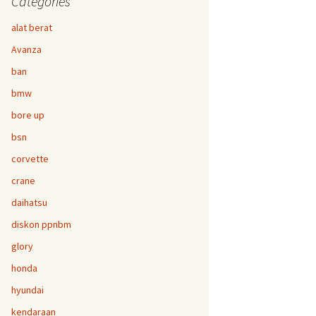
Categories
alat berat
Avanza
ban
bmw
bore up
bsn
corvette
crane
daihatsu
diskon ppnbm
glory
honda
hyundai
kendaraan