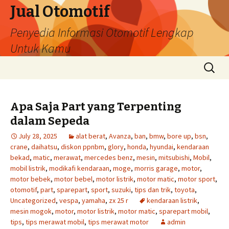
Jual Otomotif
Penyedia Informasi Otomotif Lengkap
Untuk Kamu
Skip
Search
to
for:
content
Apa Saja Part yang Terpenting
dalam Sepeda
July 28, 2025
alat berat
,
Avanza
,
ban
,
bmw
,
bore up
,
bsn
,
crane
,
daihatsu
,
diskon ppnbm
,
glory
,
honda
,
hyundai
,
kendaraan
bekad
,
matic
,
merawat
,
mercedes benz
,
mesin
,
mitsubishi
,
Mobil
,
mobil listrik
,
modikafi kendaraan
,
moge
,
morris garage
,
motor
,
motor bebek
,
motor bebel
,
motor listrik
,
motor matic
,
motor sport
,
otomotif
,
part
,
sparepart
,
sport
,
suzuki
,
tips dan trik
,
toyota
,
Uncategorized
,
vespa
,
yamaha
,
zx 25 r
kendaraan listrik
,
mesin mogok
,
motor
,
motor listrik
,
motor matic
,
sparepart mobil
,
tips
,
tips merawat mobil
,
tips merawat motor
admin