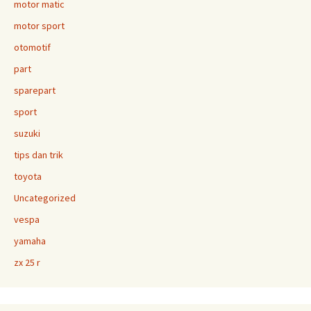
motor matic
motor sport
otomotif
part
sparepart
sport
suzuki
tips dan trik
toyota
Uncategorized
vespa
yamaha
zx 25 r