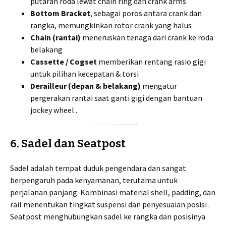
putaran roda lewat chain ring dan crank arms
Bottom Bracket
, sebagai poros antara crank dan
rangka, memungkinkan rotor crank yang halus
Chain (rantai)
meneruskan tenaga dari crank ke roda
belakang
Cassette / Cogset
memberikan rentang rasio gigi
untuk pilihan kecepatan & torsi
Derailleur (depan & belakang)
mengatur
pergerakan rantai saat ganti gigi dengan bantuan
jockey wheel .
6. Sadel dan Seatpost
Sadel adalah tempat duduk pengendara dan sangat
berpengaruh pada kenyamanan, terutama untuk
perjalanan panjang. Kombinasi material shell, padding, dan
rail menentukan tingkat suspensi dan penyesuaian posisi .
Seatpost menghubungkan sadel ke rangka dan posisinya