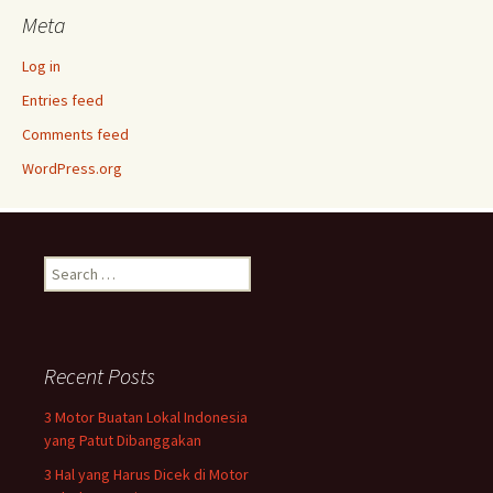
Meta
Log in
Entries feed
Comments feed
WordPress.org
Search
for:
Recent Posts
3 Motor Buatan Lokal Indonesia
yang Patut Dibanggakan
3 Hal yang Harus Dicek di Motor