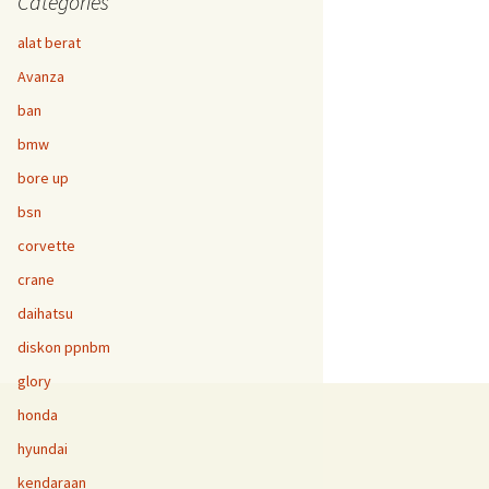
Categories
alat berat
Avanza
ban
bmw
bore up
bsn
corvette
crane
daihatsu
diskon ppnbm
glory
honda
hyundai
kendaraan