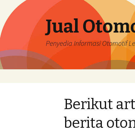
Jual Otomo
Penyedia Informasi Otomotif 
Skip
to
content
Berikut ar
berita oto