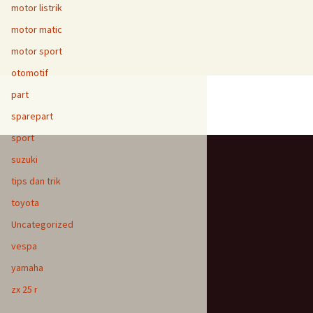
motor listrik
motor matic
motor sport
otomotif
part
sparepart
sport
suzuki
tips dan trik
toyota
Uncategorized
vespa
yamaha
zx 25 r