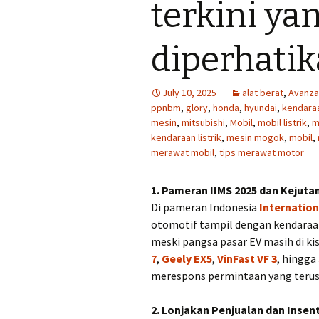
terkini ya
diperhati
July 10, 2025
alat berat
,
Avanza
ppnbm
,
glory
,
honda
,
hyundai
,
kendara
mesin
,
mitsubishi
,
Mobil
,
mobil listrik
,
m
kendaraan listrik
,
mesin mogok
,
mobil
,
merawat mobil
,
tips merawat motor
1. Pameran IIMS 2025 dan Kejuta
Di pameran Indonesia
Internatio
otomotif tampil dengan kendaraan l
meski pangsa pasar EV masih di ki
7
,
Geely EX5
,
VinFast VF 3
, hingga
merespons permintaan yang teru
2. Lonjakan Penjualan dan Insen