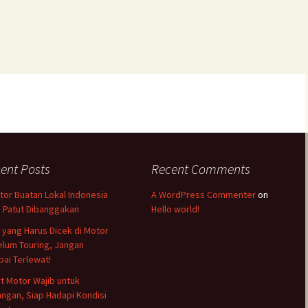
ent Posts
Recent Comments
tor Buatan Lokal Indonesia
A WordPress Commenter
on
 Patut Dibanggakan
Hello world!
l yang Harus Dicek di Motor
lum Touring, Jangan
ai Terlewat!
rt Motor Wajib untuk
ngan, Siap Hadapi Kondisi