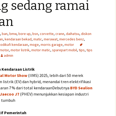
ng sedang ramai
kan
,
ban
,
bmw
,
bore up
,
bsn
,
corvette
,
crane
,
daihatsu
,
diskon
an
,
kendaraan bekad
,
matic
,
merawat
,
mercedes benz
,
odikafi kendaraan
,
moge
,
morris garage
,
motor
motor
,
motor listrik
,
motor matic
,
sparepart mobil
,
tips
,
tips
admin
n Kendaraan Listrik
nal Motor Show
(IIMS) 2025, lebih dari 50 merek
istrik (EV) dan hybrid, menandai tren elektrifikasi
saran 7 % dari total kendaraanDebutnya
BYD Sealion
Jaecoo J7
(PHEV) menunjukkan kesiapan industri
s tumbuh
tif Pemerintah