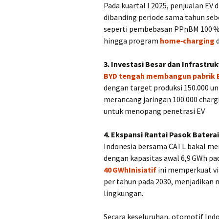
Pada kuartal I 2025, penjualan EV 
dibanding periode sama tahun se
seperti pembebasan PPnBM 100 % da
hingga program
home‑charging
d
3. Investasi Besar dan Infrastru
BYD tengah membangun pabrik EV 
dengan target produksi 150.000 un
merancang jaringan 100.000 chargin
untuk menopang penetrasi EV
4. Ekspansi Rantai Pasok Batera
Indonesia bersama CATL bakal mere
dengan kapasitas awal 6,9 GWh pad
40 GWhInisiatif
ini memperkuat vi
per tahun pada 2030, menjadikan 
lingkungan.
Secara keseluruhan, otomotif Indo