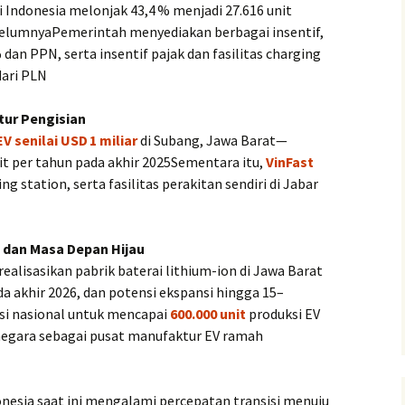
di Indonesia melonjak 43,4 % menjadi 27.616 unit
belumnyaPemerintah menyediakan berbagai insentif,
n PPN, serta insentif pajak dan fasilitas charging
ari PLN
ktur Pengisian
senilai USD 1 miliar
di Subang, Jawa Barat—
it per tahun pada akhir 2025Sementara itu,
VinFast
g station, serta fasilitas perakitan sendiri di Jabar
i dan Masa Depan Hijau
alisasikan pabrik baterai lithium-ion di Jawa Barat
a akhir 2026, dan potensi ekspansi hingga 15–
si nasional untuk mencapai
600.000 unit
produksi EV
negara sebagai pusat manufaktur EV ramah
nesia saat ini mengalami percepatan transisi menuju