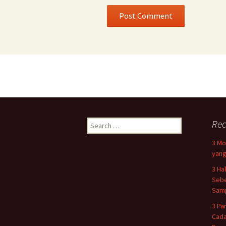
Search
Rec
for:
3 Mo
yang
3 Ha
Sebe
Samp
3 Pa
Cada