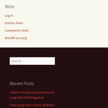
Meta
Log in
Entries feed
Comments feed
WordPress.org
Search
for:
Recent Posts
3 Motor Buatan Lokal Indonesia
yang Patut Dibanggakan
3 Hal yang Harus Dicek di Motor