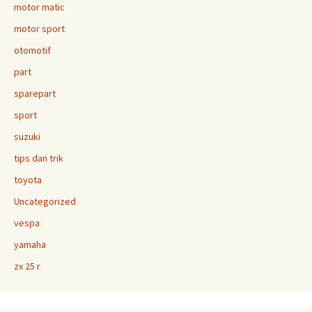
motor matic
motor sport
otomotif
part
sparepart
sport
suzuki
tips dan trik
toyota
Uncategorized
vespa
yamaha
zx 25 r