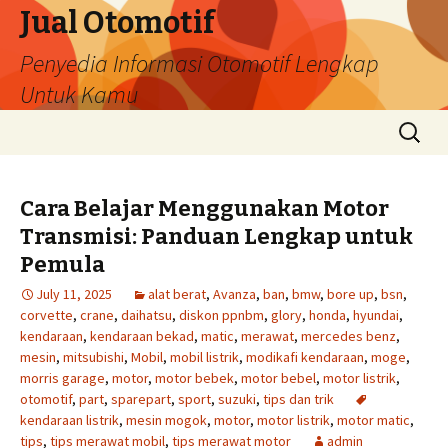
Jual Otomotif
Penyedia Informasi Otomotif Lengkap
Untuk Kamu
Skip
Search
to
for:
content
Cara Belajar Menggunakan Motor
Transmisi: Panduan Lengkap untuk
Pemula
July 11, 2025
alat berat
,
Avanza
,
ban
,
bmw
,
bore up
,
bsn
,
corvette
,
crane
,
daihatsu
,
diskon ppnbm
,
glory
,
honda
,
hyundai
,
kendaraan
,
kendaraan bekad
,
matic
,
merawat
,
mercedes benz
,
mesin
,
mitsubishi
,
Mobil
,
mobil listrik
,
modikafi kendaraan
,
moge
,
morris garage
,
motor
,
motor bebek
,
motor bebel
,
motor listrik
,
otomotif
,
part
,
sparepart
,
sport
,
suzuki
,
tips dan trik
kendaraan listrik
,
mesin mogok
,
motor
,
motor listrik
,
motor matic
,
tips
,
tips merawat mobil
,
tips merawat motor
admin