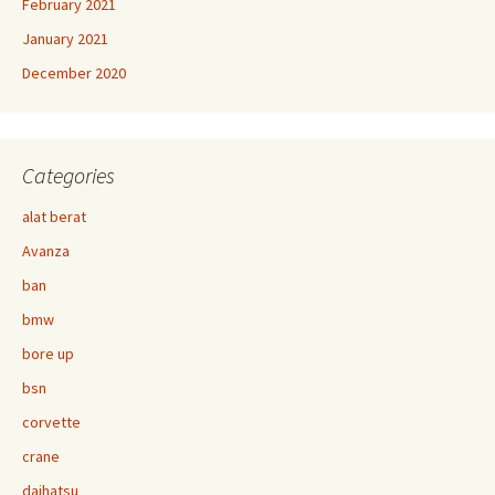
February 2021
January 2021
December 2020
Categories
alat berat
Avanza
ban
bmw
bore up
bsn
corvette
crane
daihatsu