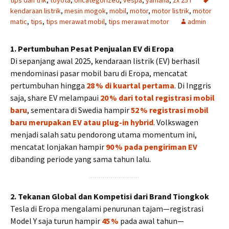
tips dan trik
,
toyota
,
Uncategorized
,
vespa
,
yamaha
,
zx 25 r
kendaraan listrik
,
mesin mogok
,
mobil
,
motor
,
motor listrik
,
motor
matic
,
tips
,
tips merawat mobil
,
tips merawat motor
admin
1. Pertumbuhan Pesat Penjualan EV di Eropa
Di sepanjang awal 2025, kendaraan listrik (EV) berhasil
mendominasi pasar mobil baru di Eropa, mencatat
pertumbuhan hingga
28 % di kuartal pertama
. Di Inggris
saja, share EV melampaui
20 % dari total registrasi mobil
baru
, sementara di Swedia hampir
52 % registrasi mobil
baru merupakan EV atau plug-in hybrid
. Volkswagen
menjadi salah satu pendorong utama momentum ini,
mencatat lonjakan hampir
90 % pada pengiriman EV
dibanding periode yang sama tahun lalu.
2. Tekanan Global dan Kompetisi dari Brand Tiongkok
Tesla di Eropa mengalami penurunan tajam—registrasi
Model Y saja turun hampir
45 %
pada awal tahun—