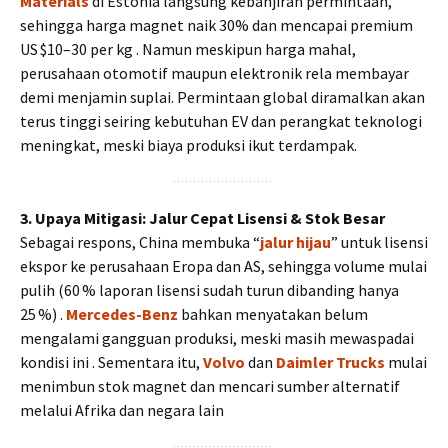
Materials
di Estonia langsung kebanjiran permintaan,
sehingga harga magnet naik 30% dan mencapai premium
US $10–30 per kg . Namun meskipun harga mahal,
perusahaan otomotif maupun elektronik rela membayar
demi menjamin suplai. Permintaan global diramalkan akan
terus tinggi seiring kebutuhan EV dan perangkat teknologi
meningkat, meski biaya produksi ikut terdampak.
3. Upaya Mitigasi: Jalur Cepat Lisensi & Stok Besar
Sebagai respons, China membuka “
jalur hijau
” untuk lisensi
ekspor ke perusahaan Eropa dan AS, sehingga volume mulai
pulih (60 % laporan lisensi sudah turun dibanding hanya
25 %) .
Mercedes-Benz
bahkan menyatakan belum
mengalami gangguan produksi, meski masih mewaspadai
kondisi ini . Sementara itu,
Volvo
dan
Daimler Trucks
mulai
menimbun stok magnet dan mencari sumber alternatif
melalui Afrika dan negara lain