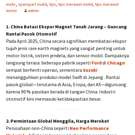
matic
,
sparepart mobil
,
tips
,
tips merawat mobil
,
tips merawat
motor
admin
1. China Batasi Ekspor Magnet Tanah Jarang – Guncang
Rantai Pasok Otomotif
Pada April 2025, China secara signifikan membatasi ekspor
tujuh jenis rare earth magnets yang sangat penting untuk
motor listrik, sistem jendela, dan sensor mobil. Dampaknya
langsung terasa: beberapa pabrik seperti
Ford
di
Chicago
sempat berhenti operasi, sementara
Suzuki
menangguhkan produksi model Swift di Jepang . Rantai
pasok global—terutama di Asia
,
Eropa, dan AS—diguncang
karena 90 % pasokan berada di tangan China. Industri
otomotif kini memasuki ketidakpastian besar.
2. Permintaan Global Menggila, Harga Meroket
Perusahaan non-China seperti
Neo Performance