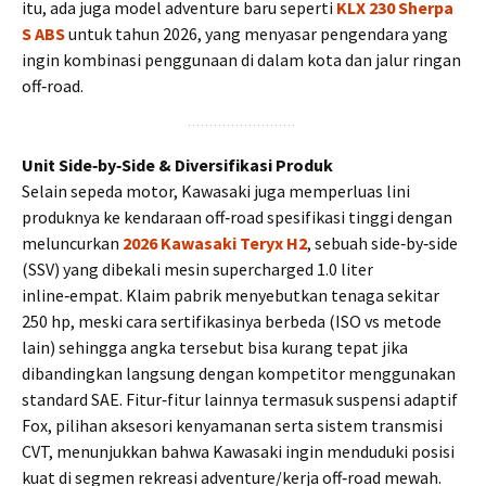
itu, ada juga model adventure baru seperti
KLX 230 Sherpa
S
ABS
untuk tahun 2026, yang menyasar pengendara yang
ingin kombinasi penggunaan di dalam kota dan jalur ringan
off‑road.
Unit Side‑by‑Side & Diversifikasi Produk
Selain sepeda motor, Kawasaki juga memperluas lini
produknya ke kendaraan off‑road spesifikasi tinggi dengan
meluncurkan
2026 Kawasaki Teryx H2
, sebuah side‑by‑side
(SSV) yang dibekali mesin supercharged 1.0 liter
inline‑empat. Klaim pabrik menyebutkan tenaga sekitar
250 hp, meski cara sertifikasinya berbeda (ISO vs metode
lain) sehingga angka tersebut bisa kurang tepat jika
dibandingkan langsung dengan kompetitor menggunakan
standard SAE. Fitur‑fitur lainnya termasuk suspensi adaptif
Fox, pilihan aksesori kenyamanan serta sistem transmisi
CVT, menunjukkan bahwa Kawasaki ingin menduduki posisi
kuat di segmen rekreasi adventure/kerja off‑road mewah.