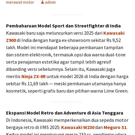
merawat motor
admin
Pembaharuan Model Sport dan Streetfighter di India
Kawasaki baru saja meluncurkan versi 2025 dari
Kawasaki
Z900
di India dengan harga ex‑showroom sekitar Rs 9,52
lakh. Model ini mendapat beberapa pembaruan tampilan
dan sistem elektronik, termasuk opsi dua warna dual‑tone
serta penajaman estetika agar tampil lebih agresif
dibanding versi sebelumnya. Selain itu, Kawasaki juga
merilis
Ninja ZX‑6R
untuk model 2026 di India dengan harga
sekitar Rs 11,69 lakh — meski pembaruan utamanya hanya
kosmetik, seperti grafis baru dan pilihan warna Lime Green.
Ekspansi Model Retro dan Adventure di Asia Tenggara
Di Indonesia, Kawasaki memperkenalkan dua sepeda motor
bergaya retro di IIMS 2025:
Kawasaki W230
dan
Meguro S1
.
Kedua model ini mengusung mesin 233 cc, pendingin udara