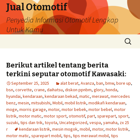
Jual Otomotif
Penyedia Informasi Otomotif Lengkap
Untuk Kamu
Skip
Search
to
for:
content
Berikut artikel tentang berita
terkini seputar otomotif Kawasaki:
September 25, 2025
alat berat
,
Avanza
,
ban
,
bmw
,
bore up
,
bsn
,
corvette
,
crane
,
daihatsu
,
diskon ppnbm
,
glory
,
honda
,
hyundai
,
kendaraan
,
kendaraan bekad
,
matic
,
merawat
,
mercedes
benz
,
mesin
,
mitsubishi
,
Mobil
,
mobil listrik
,
modikafi kendaraan
,
moge
,
morris garage
,
motor
,
motor bebek
,
motor bebel
,
motor
listrik
,
motor matic
,
motor sport
,
otomotif
,
part
,
sparepart
,
sport
,
suzuki
,
tips dan trik
,
toyota
,
Uncategorized
,
vespa
,
yamaha
,
zx 25
r
kendaraan listrik
,
mesin mogok
,
mobil
,
motor
,
motor listrik
,
motor matic
,
sparepart mobil
,
tips
,
tips merawat mobil
,
tips