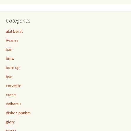
Categories
alat berat
Avanza
ban
bmw
bore up
bsn
corvette
crane
daihatsu
diskon ppnbm
glory