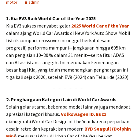
motor
admin
1. Kia EV3 Raih World Car of the Year 2025
Kia EV3 sukses menyabet gelar
2025 World Car of the Year
dalam ajang World Car Awards di New York Auto Show. Mobil
listrik compact crossover ini unggul berkat desain
progresif, performa mumpuni—jangkauan hingga 605 km
dan pengisian 10–80 % dalam 31 menit—serta fitur ADAS
dan AI assistant canggih . Ini merupakan kemenangan
besar bagi Kia, yang telah memenangkan penghargaan ini
tiga kali sejak 2020, setelah EV9 (2024) dan Telluride (2020)
2. Penghargaan Kategori Lain di World Car Awards
Selain gelar utama, beberapa model lainnya juga mendapat
apresiasi kategori khusus.
Volkswagen ID. Buzz
dianugerahi World Car Design of the Year karena perpaduan
desain retro dan kepraktisan modern
BYD Seagull (Dolphin
Mini
)
menjuarai World Urban Car of the Year berkat