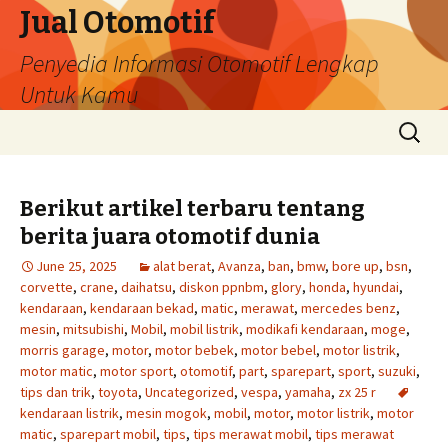
Jual Otomotif
Penyedia Informasi Otomotif Lengkap
Untuk Kamu
Skip
Search
to
for:
content
Berikut artikel terbaru tentang
berita juara otomotif dunia
June 25, 2025
alat berat
,
Avanza
,
ban
,
bmw
,
bore up
,
bsn
,
corvette
,
crane
,
daihatsu
,
diskon ppnbm
,
glory
,
honda
,
hyundai
,
kendaraan
,
kendaraan bekad
,
matic
,
merawat
,
mercedes benz
,
mesin
,
mitsubishi
,
Mobil
,
mobil listrik
,
modikafi kendaraan
,
moge
,
morris garage
,
motor
,
motor bebek
,
motor bebel
,
motor listrik
,
motor matic
,
motor sport
,
otomotif
,
part
,
sparepart
,
sport
,
suzuki
,
tips dan trik
,
toyota
,
Uncategorized
,
vespa
,
yamaha
,
zx 25 r
kendaraan listrik
,
mesin mogok
,
mobil
,
motor
,
motor listrik
,
motor
matic
,
sparepart mobil
,
tips
,
tips merawat mobil
,
tips merawat