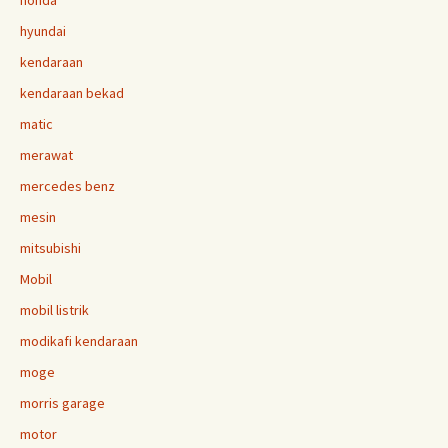
honda
hyundai
kendaraan
kendaraan bekad
matic
merawat
mercedes benz
mesin
mitsubishi
Mobil
mobil listrik
modikafi kendaraan
moge
morris garage
motor