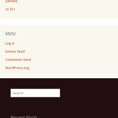
yamaha
zx 25 r
Meta
Log in
Entries feed
Comments feed
WordPress.org
Search
for:
Recent Posts