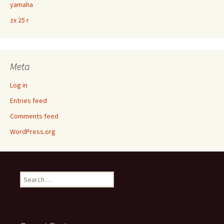
yamaha
zx 25 r
Meta
Log in
Entries feed
Comments feed
WordPress.org
Search
for: