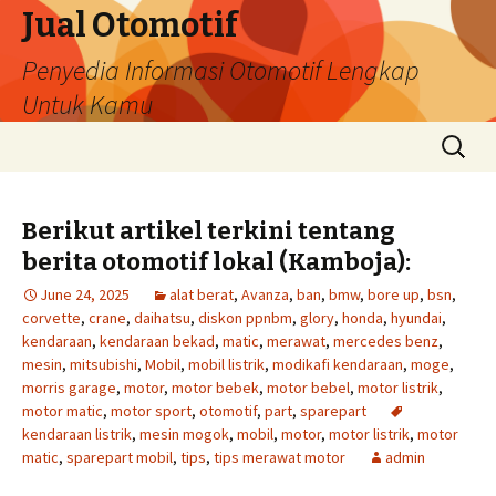
Jual Otomotif
Penyedia Informasi Otomotif Lengkap
Untuk Kamu
Skip
Search
to
for:
content
Berikut artikel terkini tentang
berita otomotif lokal (Kamboja):
June 24, 2025
alat berat
,
Avanza
,
ban
,
bmw
,
bore up
,
bsn
,
corvette
,
crane
,
daihatsu
,
diskon ppnbm
,
glory
,
honda
,
hyundai
,
kendaraan
,
kendaraan bekad
,
matic
,
merawat
,
mercedes benz
,
mesin
,
mitsubishi
,
Mobil
,
mobil listrik
,
modikafi kendaraan
,
moge
,
morris garage
,
motor
,
motor bebek
,
motor bebel
,
motor listrik
,
motor matic
,
motor sport
,
otomotif
,
part
,
sparepart
kendaraan listrik
,
mesin mogok
,
mobil
,
motor
,
motor listrik
,
motor
matic
,
sparepart mobil
,
tips
,
tips merawat motor
admin