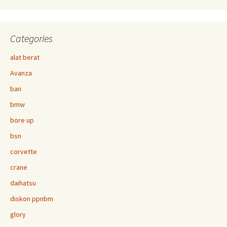
Categories
alat berat
Avanza
ban
bmw
bore up
bsn
corvette
crane
daihatsu
diskon ppnbm
glory