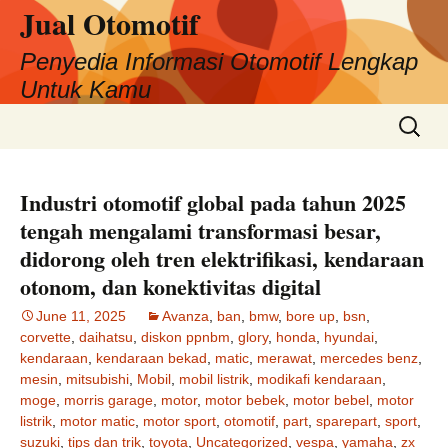
Jual Otomotif
Penyedia Informasi Otomotif Lengkap
Untuk Kamu
Skip
Search
to
for:
content
Industri otomotif global pada tahun 2025
tengah mengalami transformasi besar,
didorong oleh tren elektrifikasi, kendaraan
otonom, dan konektivitas digital
June 11, 2025
Avanza
,
ban
,
bmw
,
bore up
,
bsn
,
corvette
,
daihatsu
,
diskon ppnbm
,
glory
,
honda
,
hyundai
,
kendaraan
,
kendaraan bekad
,
matic
,
merawat
,
mercedes benz
,
mesin
,
mitsubishi
,
Mobil
,
mobil listrik
,
modikafi kendaraan
,
moge
,
morris garage
,
motor
,
motor bebek
,
motor bebel
,
motor
listrik
,
motor matic
,
motor sport
,
otomotif
,
part
,
sparepart
,
sport
,
suzuki
,
tips dan trik
,
toyota
,
Uncategorized
,
vespa
,
yamaha
,
zx