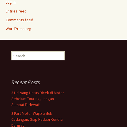
Log in
Entries feed
Comments feed
WordPress.org
Search
for:
Recent Posts
3 Hal yang Harus Dicek di Motor
Sebelum Touring, Jangan
Sampai Terlewat!
3 Part Motor Wajib untuk
Cadangan, Siap Hadapi Kondisi
Darurat