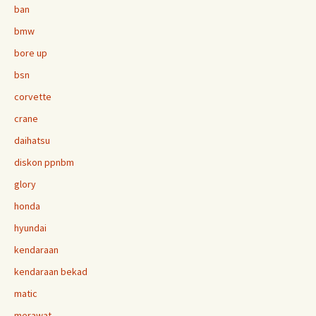
ban
bmw
bore up
bsn
corvette
crane
daihatsu
diskon ppnbm
glory
honda
hyundai
kendaraan
kendaraan bekad
matic
merawat