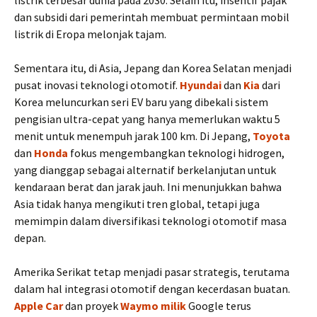
listrik terbesar dunia pada 2030. Selain itu, insentif pajak
dan subsidi dari pemerintah membuat permintaan mobil
listrik di Eropa melonjak tajam.
Sementara itu, di Asia, Jepang dan Korea Selatan menjadi
pusat inovasi teknologi otomotif.
Hyundai
dan
Kia
dari
Korea meluncurkan seri EV baru yang dibekali sistem
pengisian ultra-cepat yang hanya memerlukan waktu 5
menit untuk menempuh jarak 100 km. Di Jepang,
Toyota
dan
Honda
fokus mengembangkan teknologi hidrogen,
yang dianggap sebagai alternatif berkelanjutan untuk
kendaraan berat dan jarak jauh. Ini menunjukkan bahwa
Asia tidak hanya mengikuti tren global, tetapi juga
memimpin dalam diversifikasi teknologi otomotif masa
depan.
Amerika Serikat tetap menjadi pasar strategis, terutama
dalam hal integrasi otomotif dengan kecerdasan buatan.
Apple Car
dan proyek
Waymo milik
Google terus