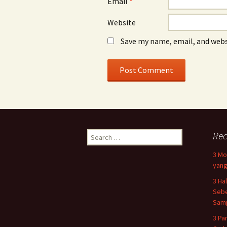
Email
*
Website
Save my name, email, and webs
Search
Rec
for:
3 Mo
yang
3 Ha
Sebe
Samp
3 Pa