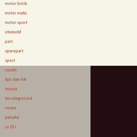
motor listrik
motor matic
motor sport
otomotif
part
sparepart
sport
suzuki
tips dan trik
toyota
Uncategorized
vespa
yamaha
zx 25 r