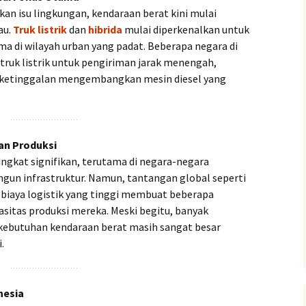
an isu lingkungan, kendaraan berat kini mulai
au.
Truk listrik
dan
hibrida
mulai diperkenalkan untuk
ama di wilayah urban yang padat. Beberapa negara di
truk listrik untuk pengiriman jarak menengah,
k ketinggalan mengembangkan mesin diesel yang
an Produksi
gkat signifikan, terutama di negara-negara
n infrastruktur. Namun, tantangan global seperti
biaya logistik yang tinggi membuat beberapa
sitas produksi mereka. Meski begitu, banyak
kebutuhan kendaraan berat masih sangat besar
.
nesia