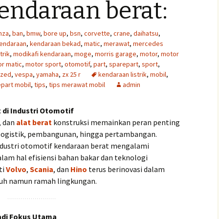
endaraan berat:
nza
,
ban
,
bmw
,
bore up
,
bsn
,
corvette
,
crane
,
daihatsu
,
endaraan
,
kendaraan bekad
,
matic
,
merawat
,
mercedes
trik
,
modikafi kendaraan
,
moge
,
morris garage
,
motor
,
motor
r matic
,
motor sport
,
otomotif
,
part
,
sparepart
,
sport
,
ized
,
vespa
,
yamaha
,
zx 25 r
kendaraan listrik
,
mobil
,
part mobil
,
tips
,
tips merawat mobil
admin
di Industri Otomotif
, dan
alat berat
konstruksi memainkan peran penting
i logistik, pembangunan, hingga pertambangan.
ndustri otomotif kendaraan berat mengalami
am hal efisiensi bahan bakar dan teknologi
ti
Volvo
,
Scania
, dan
Hino
terus berinovasi dalam
uh namun ramah lingkungan.
adi Fokus Utama