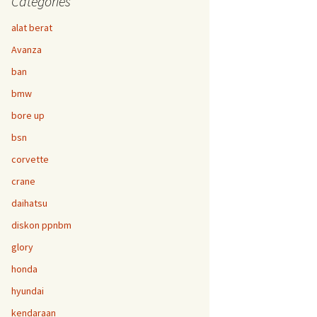
Categories
alat berat
Avanza
ban
bmw
bore up
bsn
corvette
crane
daihatsu
diskon ppnbm
glory
honda
hyundai
kendaraan