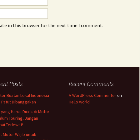
ite in this browser for the next time I comment.
ent Posts
Recent Comments
tor Buatan Lokal Indonesia
A WordPress Commenter
on
 Patut Dibanggakan
Hello world!
l yang Harus Dicek di Motor
lum Touring, Jangan
ai Terlewat!
rt Motor Wajib untuk