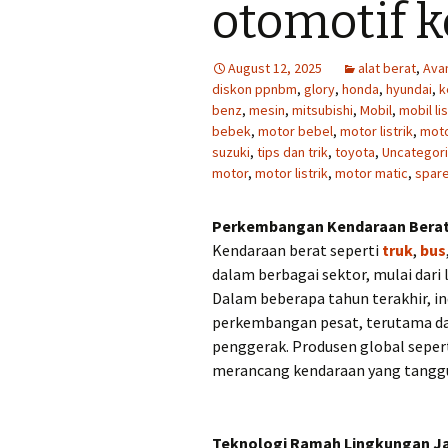
otomotif k
August 12, 2025
alat berat
,
Ava
diskon ppnbm
,
glory
,
honda
,
hyundai
,
k
benz
,
mesin
,
mitsubishi
,
Mobil
,
mobil lis
bebek
,
motor bebel
,
motor listrik
,
moto
suzuki
,
tips dan trik
,
toyota
,
Uncategor
motor
,
motor listrik
,
motor matic
,
spare
Perkembangan Kendaraan Berat 
Kendaraan berat seperti
truk
,
bus
dalam berbagai sektor, mulai dar
Dalam beberapa tahun terakhir, i
perkembangan pesat, terutama dal
penggerak. Produsen global seper
merancang kendaraan yang tangg
Teknologi Ramah Lingkungan J