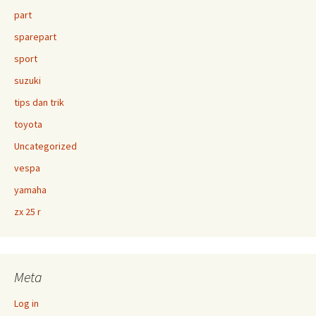
part
sparepart
sport
suzuki
tips dan trik
toyota
Uncategorized
vespa
yamaha
zx 25 r
Meta
Log in