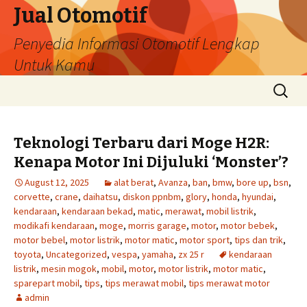
Jual Otomotif
Penyedia Informasi Otomotif Lengkap
Untuk Kamu
Skip
Search
to
for:
content
Teknologi Terbaru dari Moge H2R:
Kenapa Motor Ini Dijuluki ‘Monster’?
August 12, 2025
alat berat
,
Avanza
,
ban
,
bmw
,
bore up
,
bsn
,
corvette
,
crane
,
daihatsu
,
diskon ppnbm
,
glory
,
honda
,
hyundai
,
kendaraan
,
kendaraan bekad
,
matic
,
merawat
,
mobil listrik
,
modikafi kendaraan
,
moge
,
morris garage
,
motor
,
motor bebek
,
motor bebel
,
motor listrik
,
motor matic
,
motor sport
,
tips dan trik
,
toyota
,
Uncategorized
,
vespa
,
yamaha
,
zx 25 r
kendaraan
listrik
,
mesin mogok
,
mobil
,
motor
,
motor listrik
,
motor matic
,
sparepart mobil
,
tips
,
tips merawat mobil
,
tips merawat motor
admin