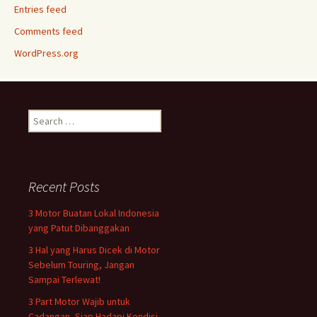
Entries feed
Comments feed
WordPress.org
Search
for:
Recent Posts
3 Motor Buatan Lokal Indonesia
yang Patut Dibanggakan
3 Hal yang Harus Dicek di Motor
Sebelum Touring, Jangan
Sampai Terlewat!
3 Part Motor Wajib untuk
Cadangan, Siap Hadapi Kondisi