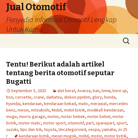
Jual Otomotif
Penyedia Informasi Otomotif Lengkap
Untuk Kamu
Skip
Search
to
for:
content
Tentu! Berikut adalah artikel
tentang berita otomotif seputar
Bugatti
September 5, 2025
alat berat
,
Avanza
,
ban
,
bmw
,
bore up
,
bsn
,
corvette
,
crane
,
daihatsu
,
diskon ppnbm
,
glory
,
honda
,
hyundai
,
kendaraan
,
kendaraan bekad
,
matic
,
merawat
,
mercedes
benz
,
mesin
,
mitsubishi
,
Mobil
,
mobil listrik
,
modikafi kendaraan
,
moge
,
morris garage
,
motor
,
motor bebek
,
motor bebel
,
motor
listrik
,
motor matic
,
motor sport
,
otomotif
,
part
,
sparepart
,
sport
,
suzuki
,
tips dan trik
,
toyota
,
Uncategorized
,
vespa
,
yamaha
,
zx 25
r
kendaraan listrik
,
mesin mogok
,
mobil
,
motor
,
motor listrik
,