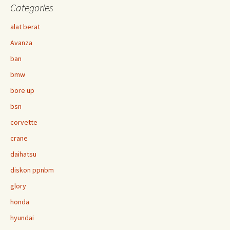
Categories
alat berat
Avanza
ban
bmw
bore up
bsn
corvette
crane
daihatsu
diskon ppnbm
glory
honda
hyundai