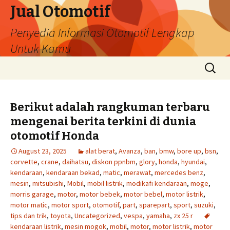
Jual Otomotif
Penyedia Informasi Otomotif Lengkap
Untuk Kamu
Skip
Search
to
for:
content
Berikut adalah rangkuman terbaru
mengenai berita terkini di dunia
otomotif Honda
August 23, 2025
alat berat
,
Avanza
,
ban
,
bmw
,
bore up
,
bsn
,
corvette
,
crane
,
daihatsu
,
diskon ppnbm
,
glory
,
honda
,
hyundai
,
kendaraan
,
kendaraan bekad
,
matic
,
merawat
,
mercedes benz
,
mesin
,
mitsubishi
,
Mobil
,
mobil listrik
,
modikafi kendaraan
,
moge
,
morris garage
,
motor
,
motor bebek
,
motor bebel
,
motor listrik
,
motor matic
,
motor sport
,
otomotif
,
part
,
sparepart
,
sport
,
suzuki
,
tips dan trik
,
toyota
,
Uncategorized
,
vespa
,
yamaha
,
zx 25 r
kendaraan listrik
,
mesin mogok
,
mobil
,
motor
,
motor listrik
,
motor