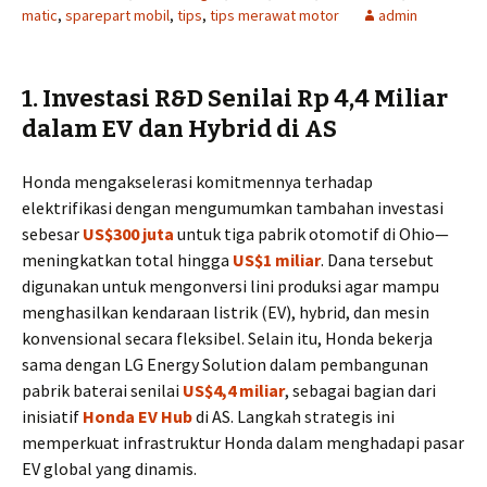
matic
,
sparepart mobil
,
tips
,
tips merawat motor
admin
1. Investasi R&D Senilai Rp 4,4 Miliar
dalam EV dan Hybrid di AS
Honda mengakselerasi komitmennya terhadap
elektrifikasi dengan mengumumkan tambahan investasi
sebesar
US$300 juta
untuk tiga pabrik otomotif di Ohio—
meningkatkan total hingga
US$1 miliar
. Dana tersebut
digunakan untuk mengonversi lini produksi agar mampu
menghasilkan kendaraan listrik (EV), hybrid, dan mesin
konvensional secara fleksibel. Selain itu, Honda bekerja
sama dengan LG Energy Solution dalam pembangunan
pabrik baterai senilai
US$4,4 miliar
, sebagai bagian dari
inisiatif
Honda EV Hub
di AS. Langkah strategis ini
memperkuat infrastruktur Honda dalam menghadapi pasar
EV global yang dinamis.