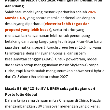
Peluncuran Mazda CX‑5 2026: Peningkatan Desain, Fitur
dan Ruang
Salah satu model yang menarik perhatian adalah
2026
Mazda CX‑5
, yang secara resmi diperkenalkan dengan
desain yang diperbarui (
eksterior lebih tegas dan
proporsi yang lebih besar
), serta interior yang
menawarkan kenyamanan lebih untuk penumpang
belakang dan ruang kargo yang lebih lega. Fitur‑fitur baru
juga disematkan, seperti touchscreen besar 15,6 inci yang
terintegrasi dengan layanan Google, dan sistem
keselamatan canggih (ADAS). Untuk powertrain, model
dasar akan tetap menggunakan mesin SkyActiv‑G tanpa
turbo, tapi Mazda sudah mengumumkan bahwa versi hybrid
dari CX‑5 akan tiba sekitar tahun 2027.
Mazda EZ‑60 / CX‑6e: EV & EREV sebagai Bagian dari
Portofolio Global
Dalam kerja sama dengan mitra Changan di China, Mazda
mengembangkan SUV crossover menengah yang dikenal