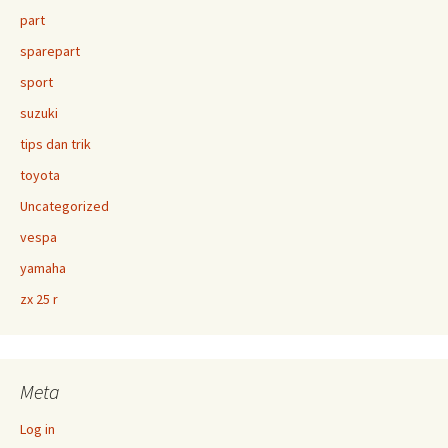
part
sparepart
sport
suzuki
tips dan trik
toyota
Uncategorized
vespa
yamaha
zx 25 r
Meta
Log in