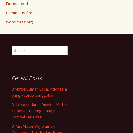
Entries feed
Comments feed
WordPress.org
Search
for:
Recent Posts
3 Motor Buatan Lokal Indonesia
yang Patut Dibanggakan
3 Hal yang Harus Dicek di Motor
Sebelum Touring, Jangan
Sampai Terlewat!
3 Part Motor Wajib untuk
Cadangan, Siap Hadapi Kondisi