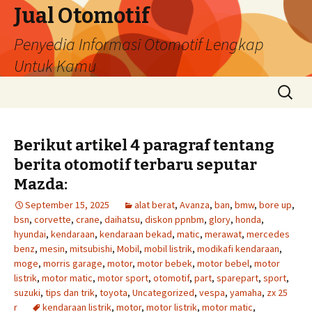
Jual Otomotif
Penyedia Informasi Otomotif Lengkap
Untuk Kamu
Skip
Search
to
for:
content
Berikut artikel 4 paragraf tentang
berita otomotif terbaru seputar
Mazda:
September 15, 2025
alat berat
,
Avanza
,
ban
,
bmw
,
bore up
,
bsn
,
corvette
,
crane
,
daihatsu
,
diskon ppnbm
,
glory
,
honda
,
hyundai
,
kendaraan
,
kendaraan bekad
,
matic
,
merawat
,
mercedes
benz
,
mesin
,
mitsubishi
,
Mobil
,
mobil listrik
,
modikafi kendaraan
,
moge
,
morris garage
,
motor
,
motor bebek
,
motor bebel
,
motor
listrik
,
motor matic
,
motor sport
,
otomotif
,
part
,
sparepart
,
sport
,
suzuki
,
tips dan trik
,
toyota
,
Uncategorized
,
vespa
,
yamaha
,
zx 25
r
kendaraan listrik
,
motor
,
motor listrik
,
motor matic
,