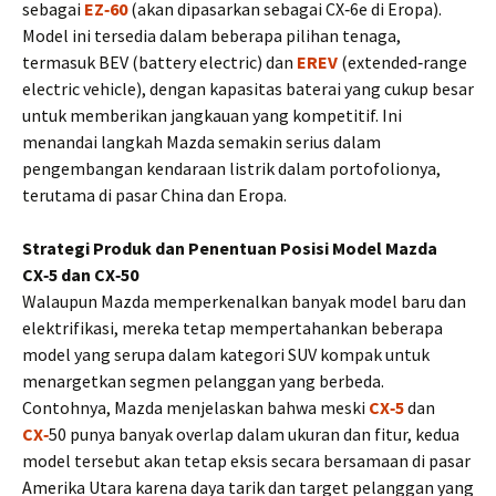
sebagai
EZ‑60
(akan dipasarkan sebagai CX‑6e di Eropa).
Model ini tersedia dalam beberapa pilihan tenaga,
termasuk BEV (battery electric) dan
EREV
(extended‑range
electric vehicle), dengan kapasitas baterai yang cukup besar
untuk memberikan jangkauan yang kompetitif. Ini
menandai langkah Mazda semakin serius dalam
pengembangan kendaraan listrik dalam portofolionya,
terutama di pasar China dan Eropa.
Strategi Produk dan Penentuan Posisi Model Mazda
CX‑5 dan CX‑50
Walaupun Mazda memperkenalkan banyak model baru dan
elektrifikasi, mereka tetap mempertahankan beberapa
model yang serupa dalam kategori SUV kompak untuk
menargetkan segmen pelanggan yang berbeda.
Contohnya, Mazda menjelaskan bahwa meski
CX‑5
dan
CX‑
50 punya banyak overlap dalam ukuran dan fitur, kedua
model tersebut akan tetap eksis secara bersamaan di pasar
Amerika Utara karena daya tarik dan target pelanggan yang